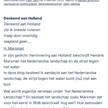
Geschreven door
Fleur Varin
op
9 februari 2023
. Gepost in
Beheer agrarisch
op
vastgoed en landgoederen
,
Rentmeesterschap
.
Geen reacties
Landschapsbeheer
en
natuur
Denkend aan Holland
in
Nederland
Denkend aan Holland
zie ik breede rivieren
traag door oneindig
laagland gaan….
H. Marsman
In zijn gedicht ‘Herinnering aan Holland’ beschrijft Hendrik
Marsman het Nederlandse landschap en de strijd tegen
het water.
In deze blog besteed ik aandacht aan het Nederlandse
landschap, de strijd tegen het water komt (nu) niet aan
bod.
Wat wordt eigenlijk verstaan onder ‘het Nederlandse
Landschap’? En bestaat het landschap zoals Marsman dat
voor het eerst in 1936 beschreef nog wel? Hoe behouden