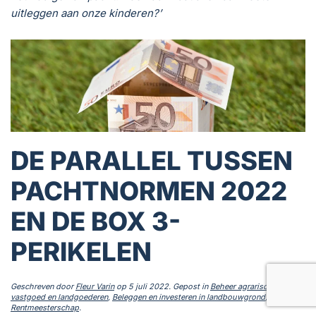
uitleggen aan onze kinderen?’
DE PARALLEL TUSSEN
PACHTNORMEN 2022
EN DE BOX 3-
PERIKELEN
Geschreven door
Fleur Varin
op
5 juli 2022
. Gepost in
Beheer agrarisch
vastgoed en landgoederen
,
Beleggen en investeren in landbouwgrond
,
Rentmeesterschap
.