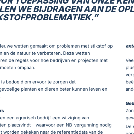
OR TOEPASSING VAN ONZE KEN
LEN WE BIJDRAGEN AAN DE OP
KSTOFPROBLEMATIEK.”
 nieuwe wetten gemaakt om problemen met stikstof op
ext
en en de natuur te verbeteren. Deze wetten
ren de regels voor hoe bedrijven en projecten met
Vee
f moeten omgaan.
plu
ver
s is bedoeld om ervoor te zorgen dat
beë
fgevoelige planten en dieren beter kunnen leven en
and
.
Geb
rs
Zon
en een agrarisch bedrijf een wijziging van
gew
eiten plaatsvindt – waarvoor een NB-vergunning nodig
De 
et worden gekeken naar de referentiedata van de
ger