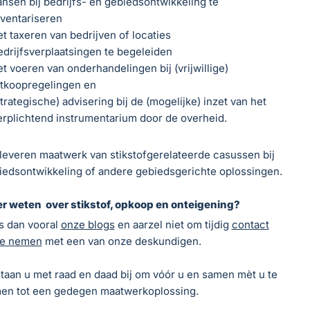
ansen bij bedrijfs- en gebiedsontwikkeling te
nventariseren
et taxeren van bedrijven of locaties
edrijfsverplaatsingen te begeleiden
et voeren van onderhandelingen bij (vrijwillige)
itkoopregelingen en
strategische) advisering bij de (mogelijke) inzet van het
erplichtend instrumentarium door de overheid.
leveren maatwerk van stikstofgerelateerde casussen bij
iedsontwikkeling of andere gebiedsgerichte oplossingen.
r weten over stikstof, opkoop en onteigening?
s dan vooral
onze blogs
en aarzel niet om tijdig
contact
te nemen
met een van onze deskundigen.
 staan u met raad en daad bij om vóór u en samen mèt u te
en tot een gedegen maatwerkoplossing.