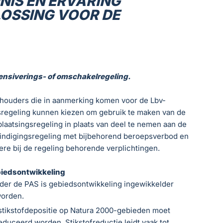
NIS EN ERVARING
LOSSING VOOR DE
ensiverings- of omschakelregeling.
houders die in aanmerking komen voor de Lbv-
sregeling kunnen kiezen om gebruik te maken van de
plaatsingsregeling in plaats van deel te nemen aan de
indigingsregeling met bijbehorend beroepsverbod en
ere bij de regeling behorende verplichtingen.
iedsontwikkeling
der de PAS is gebiedsontwikkeling ingewikkelder
orden.
stikstofdepositie op Natura 2000-gebieden moet
educeerd worden. Stikstofreductie leidt vaak tot