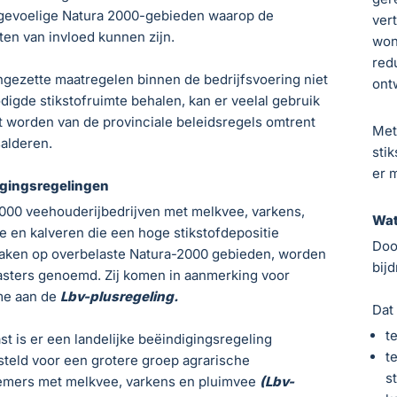
fgevoelige Natura 2000-gebieden waarop de
ver
iten van invloed kunnen zijn.
won
red
ingezette maatregelen binnen de bedrijfsvoering niet
ont
digde stikstofruimte behalen, kan er veelal gebruik
 worden van de provinciale beleidsregels omtrent
Met
salderen.
sti
er 
igingsregelingen
.000 veehouderijbedrijven met melkvee, varkens,
Wat
e en kalveren die een hoge stikstofdepositie
Doo
aken op overbelaste Natura-2000 gebieden, worden
bij
asters genoemd. Zij komen in aanmerking voor
me aan de
Lbv-plusregeling.
Dat
t
st is er een landelijke beëindigingsregeling
t
teld voor een grotere groep agrarische
s
mers met melkvee, varkens en pluimvee
(Lbv-