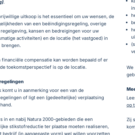
k
g)
.
i
h
vrijwillige uitkoop is het essentieel om uw wensen, de
b
elijkheden van een beëindigingsregeling, overige
h
 regelgeving, kansen en bedreigingen voor uw
u
smatige activiteiten) en de locatie (het vastgoed) in
(
e brengen.
v
 financiële compensatie kan worden bepaald of er
de toekomstperspectief is op de locatie.
We 
geb
sregelingen
Mee
k komt u in aanmerking voor een van de
regelingen of ligt een (gedeeltelijke) verplaatsing
Lee
 hand.
op 
rs in en nabij Natura 2000-gebieden die een
Zij
ijke stikstofreductie ter plaatse moeten realiseren,
kom
t bedrijf (in aangepaste vorm) wel willen voorzetten