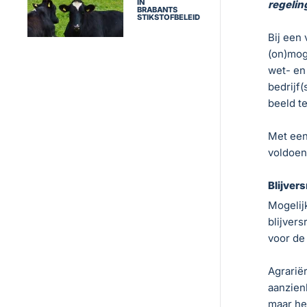
IN
regelin
BRABANTS
STIKSTOFBELEID
Bij een 
(on)mog
wet- en
bedrijf(
beeld t
Met een
voldoen
Blijver
Mogelij
blijvers
voor de
Agrarië
aanzienl
maar he