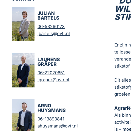
“DO
WIL
JULIAN
STI
BARTELS
06-53260173
jbartels@ovtr.nl
Er zijn
te loss
verande
LAURENS
GRÄPER
stiksto
06-22020651
lgraper@ovtr.nl
Dit alle
stiksto
groeien
ARNO
Agrarië
HUYSMANS
Als binn
06-13893841
activit
ahuysmans@ovtr.nl
is – mo