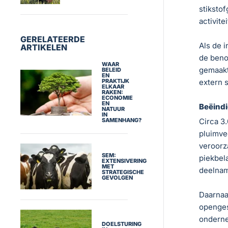
stiksto
activite
GERELATEERDE
Als de 
ARTIKELEN
de beno
WAAR
gemaakt
BELEID
EN
extern 
PRAKTIJK
ELKAAR
RAKEN:
ECONOMIE
EN
Beëind
NATUUR
IN
Circa 3
SAMENHANG?
pluimve
veroorz
SEM:
piekbel
EXTENSIVERING
MET
deelna
STRATEGISCHE
GEVOLGEN
Daarnaa
openges
onderne
DOELSTURING