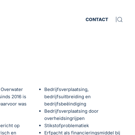
CONTACT
|
j Overwater
Bedrijfsverplaatsing,
inds 2016 is
bedrijfsuitbreiding en
Daarvoor was
bedrijfsbeëindiging
Bedrijfsverplaatsing door
overheidsingrijpen
gericht op
Stikstofproblematiek
risch en
Erfpacht als financieringsmiddel bij