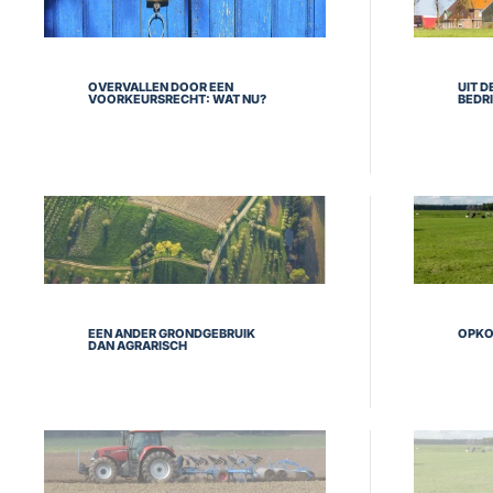
OVERVALLEN DOOR EEN
UIT D
VOORKEURSRECHT: WAT NU?
BEDR
EEN ANDER GRONDGEBRUIK
OPKO
DAN AGRARISCH