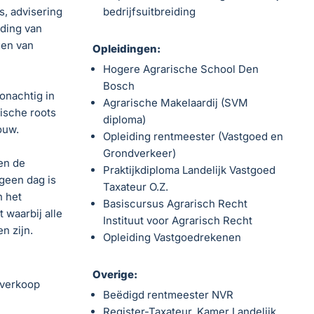
es, advisering
bedrijfsuitbreiding
iding van
gen van
Opleidingen:
Hogere Agrarische School Den
Bosch
onachtig in
Agrarische Makelaardij (SVM
ische roots
diploma)
ouw.
Opleiding rentmeester (Vastgoed en
Grondverkeer)
 en de
Praktijkdiploma Landelijk Vastgoed
 geen dag is
Taxateur O.Z.
n het
Basiscursus Agrarisch Recht
 waarbij alle
Instituut voor Agrarisch Recht
n zijn.
Opleiding Vastgoedrekenen
Overige:
 verkoop
Beëdigd rentmeester NVR
Register-Taxateur, Kamer Landelijk