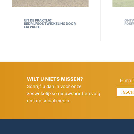
UIT DE PRAKTIJK:
ONTW
BEDRIJFSONTWIKKELING DOOR
FOSF
ERFPACHT
WILT U NIETS MISSEN?
Schrijf u dan in voor onze
INSCH
zeswekelijkse nieuwsbrief en volg
ons op social media.