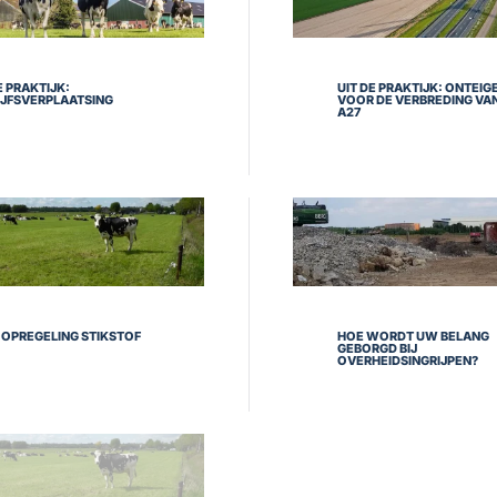
E PRAKTIJK:
UIT DE PRAKTIJK: ONTEIG
IJFSVERPLAATSING
VOOR DE VERBREDING VA
A27
OPREGELING STIKSTOF
HOE WORDT UW BELANG
GEBORGD BIJ
OVERHEIDSINGRIJPEN?