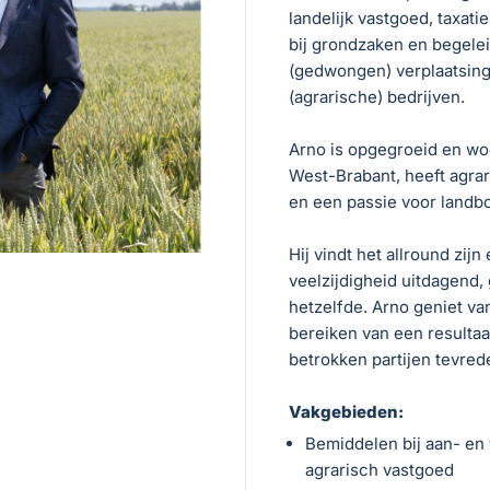
landelijk vastgoed, taxati
bij grondzaken en begele
(gedwongen) verplaatsin
(agrarische) bedrijven.
Arno is opgegroeid en wo
West-Brabant, heeft agrar
en een passie voor landb
Hij vindt het allround zijn
veelzijdigheid uitdagend,
hetzelfde. Arno geniet va
bereiken van een resultaat
betrokken partijen tevrede
Vakgebieden:
Bemiddelen bij aan- en
agrarisch vastgoed