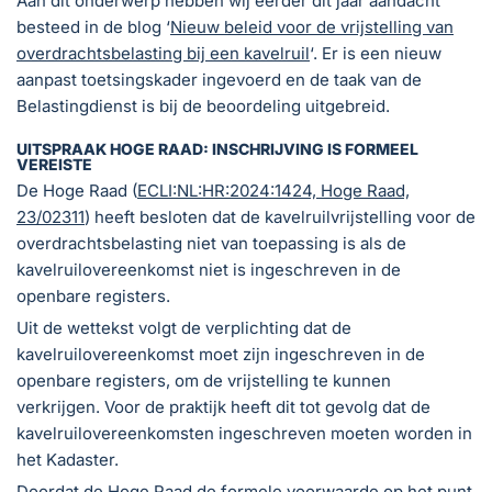
Aan dit onderwerp hebben wij eerder dit jaar aandacht
besteed in de blog ‘
Nieuw beleid voor de vrijstelling van
overdrachtsbelasting bij een kavelruil
‘. Er is een nieuw
aanpast toetsingskader ingevoerd en de taak van de
Belastingdienst is bij de beoordeling uitgebreid.
UITSPRAAK HOGE RAAD: INSCHRIJVING IS FORMEEL
VEREISTE
De Hoge Raad (
ECLI:NL:HR:2024:1424, Hoge Raad,
23/02311
) heeft besloten dat de kavelruilvrijstelling voor de
overdrachtsbelasting niet van toepassing is als de
kavelruilovereenkomst niet is ingeschreven in de
openbare registers.
Uit de wettekst volgt de verplichting dat de
kavelruilovereenkomst moet zijn ingeschreven in de
openbare registers, om de vrijstelling te kunnen
verkrijgen. Voor de praktijk heeft dit tot gevolg dat de
kavelruilovereenkomsten ingeschreven moeten worden in
het Kadaster.
Doordat de Hoge Raad de formele voorwaarde op het punt