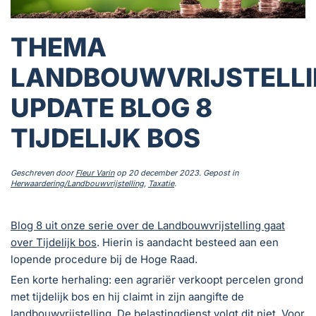
THEMA
LANDBOUWVRIJSTELLI
UPDATE BLOG 8
TIJDELIJK BOS
Geschreven door
Fleur Varin
op
20 december 2023
. Gepost in
Herwaardering/Landbouwvrijstelling
,
Taxatie
.
Blog 8 uit onze serie over de Landbouwvrijstelling gaat
over Tijdelijk bos
. Hierin is aandacht besteed aan een
lopende procedure bij de Hoge Raad.
Een korte herhaling: een agrariër verkoopt percelen grond
met tijdelijk bos en hij claimt in zijn aangifte de
landbouwvrijstelling. De belastingdienst volgt dit niet. Voor