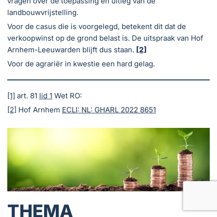
vragen over de toepassing en uitleg van de
landbouwvrijstelling.
Voor de casus die is voorgelegd, betekent dit dat de
verkoopwinst op de grond belast is. De uitspraak van Hof
Arnhem-Leeuwarden blijft dus staan.
[2]
Voor de agrariër in kwestie een hard gelag.
[1]
art. 81
lid 1
Wet RO:
[2]
Hof Arnhem
ECLI: NL: GHARL 2022 8651
THEMA