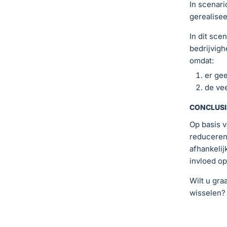
In scenari
gerealisee
In dit sce
bedrijvigh
omdat:
er ge
de vee
CONCLUSI
Op basis v
reduceren
afhankelij
invloed op
Wilt u gra
wisselen?