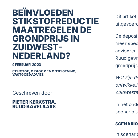
BEÏNVLOEDEN
Dit artike
STIKSTOFREDUCTIE
uitgevoer
MAATREGELEN DE
De deposit
GRONDPRIJS IN
meer speci
ZUIDWEST-
adviseren 
NEDERLAND?
Ruud gevra
9 FEBRUARI 2023
grondprijs
STIKSTOF, OPKOOP EN ONTEIGENING
,
VASTGOEDADVIES
Wat zijn d
ontwikkeli
Zuidweste
Geschreven door
PIETER KERKSTRA,
In het ond
RUUD KAVELAARS
scenario’
SCENARIO 
In scenar