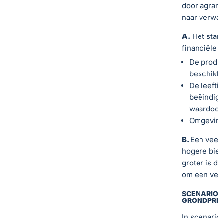
door agrar
naar verw
A.
Het sta
financiële
De produ
beschik
De leeft
beëindig
waardoo
Omgevin
B.
Een veeh
hogere bie
groter is 
om een ve
SCENARIO
GRONDPRI
In scenari