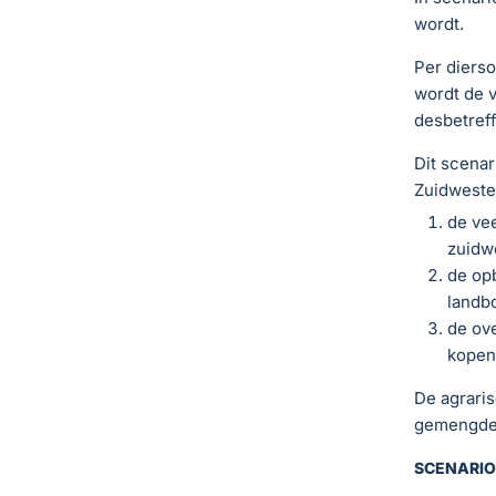
wordt.
Per dierso
wordt de v
desbetreff
Dit scenar
Zuidweste
de vee
zuidw
de opb
landb
de ove
kopen’
De agrari
gemengde 
SCENARIO 