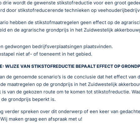
o drie wordt de gewenste stikstofreductie voor een groot gede
rd door stikstofreducerende technieken op veehouderijbedrijv
nario hebben de stikstofmaatregelen geen effect op de agraris
eid en de agrarische grondprijs in het Zuidwestelijk akkerbouw
en gedwongen bedrijfsverplaatsingen plaatsvinden.
stapel niet af- of toeneemt in het gebied.
E: WIJZE VAN STIKSTOFREDUCTIE BEPAALT EFFECT OP GRONDP
an de genoemde scenario’s is de conclusie dat het effect van d
de maatregelen op de grondprijs in het Zuidwestelijk akkerbo
k is van de gekozen route om te komen tot stikstofreductie. Waa
 de grondprijs beperkt is.
ag verder spreken over dit onderwerp of een keer van gedacht
 Wij maken graag een afspraak met u!