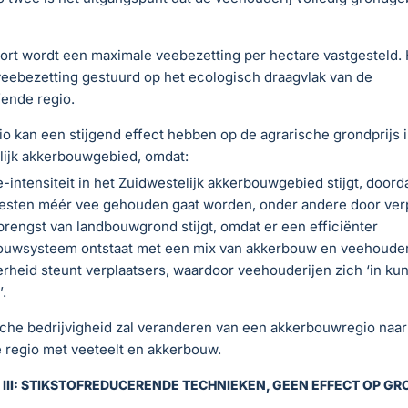
ort wordt een maximale veebezetting per hectare vastgesteld. H
eebezetting gestuurd op het ecologisch draagvlak van de
ende regio.
io kan een stijgend effect hebben op de agrarische grondprijs i
lijk akkerbouwgebied, omdat:
-intensiteit in het Zuidwestelijk akkerbouwgebied stijgt, doorda
esten méér vee gehouden gaat worden, onder andere door verp
rengst van landbouwgrond stijgt, omdat er een efficiënter
ouwsysteem ontstaat met een mix van akkerbouw en veehouderi
rheid steunt verplaatsers, waardoor veehouderijen zich ‘in ku
.
sche bedrijvigheid zal veranderen van een akkerbouwregio naar
regio met veeteelt en akkerbouw.
III: STIKSTOFREDUCERENDE TECHNIEKEN, GEEN EFFECT OP GR