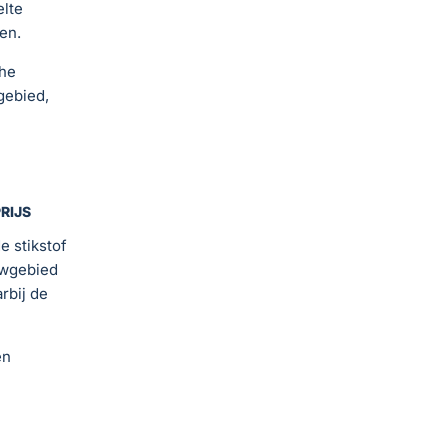
elte
en.
che
gebied,
RIJS
e stikstof
uwgebied
rbij de
en