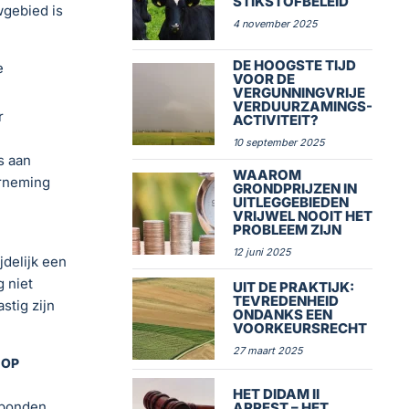
STIKSTOFBELEID
wgebied is
4 november 2025
DE HOOGSTE TIJD
e
VOOR DE
VERGUNNINGVRIJE
VERDUURZAMINGS-
r
ACTIVITEIT?
10 september 2025
s aan
WAAROM
erneming
GRONDPRIJZEN IN
UITLEGGEBIEDEN
VRIJWEL NOOIT HET
PROBLEEM ZIJN
12 juni 2025
jdelijk een
 niet
UIT DE PRAKTIJK:
TEVREDENHEID
stig zijn
ONDANKS EEN
VOORKEURSRECHT
27 maart 2025
 OP
HET DIDAM II
ebonden
ARREST – HET