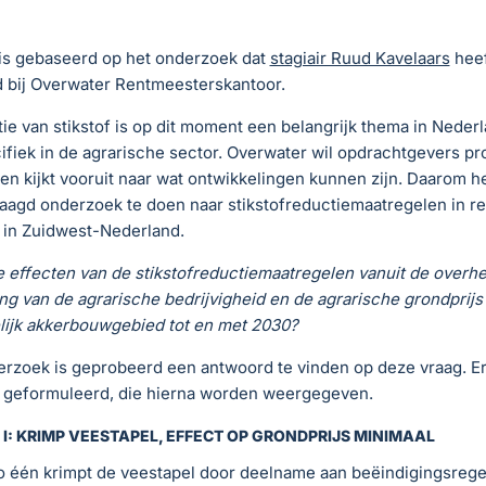
l is gebaseerd op het onderzoek dat
stagiair Ruud Kavelaars
heef
d bij Overwater Rentmeesterskantoor.
ie van stikstof is op dit moment een belangrijk thema in Neder
fiek in de agrarische sector. Overwater wil opdrachtgevers pr
en kijkt vooruit naar wat ontwikkelingen kunnen zijn. Daarom 
agd onderzoek te doen naar stikstofreductiemaatregelen in rel
 in Zuidwest-Nederland.
e effecten van de stikstofreductiemaatregelen vanuit de overhe
ng van de agrarische bedrijvigheid en de agrarische grondprijs 
lijk akkerbouwgebied tot en met 2030?
erzoek is geprobeerd een antwoord te vinden op deze vraag. Er 
s geformuleerd, die hierna worden weergegeven.
I: KRIMP VEESTAPEL, EFFECT OP GRONDPRIJS MINIMAAL
io één krimpt de veestapel door deelname aan beëindigingsrege