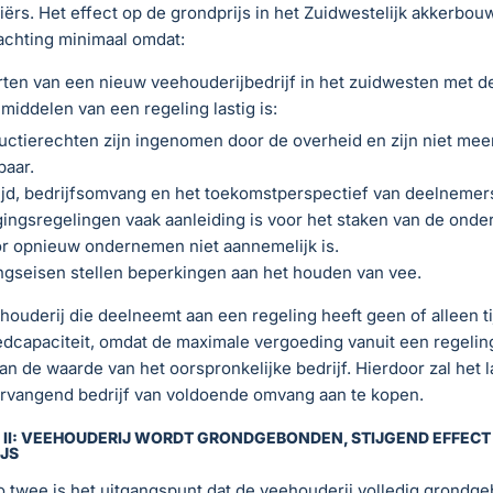
iërs. Het effect op de grondprijs in het Zuidwestelijk akkerbou
achting minimaal omdat:
rten van een nieuw veehouderijbedrijf in het zuidwesten met d
 middelen van een regeling lastig is:
ctierechten zijn ingenomen door de overheid en zijn niet mee
baar.
ijd, bedrijfsomvang en het toekomstperspectief van deelnemer
ingsregelingen vaak aanleiding is voor het staken van de ond
r opnieuw ondernemen niet aannemelijk is.
gseisen stellen beperkingen aan het houden van vee.
ouderij die deelneemt aan een regeling heeft geen of alleen ti
dcapaciteit, omdat de maximale vergoeding vanuit een regeling
dan de waarde van het oorspronkelijke bedrijf. Hierdoor zal het la
rvangend bedrijf van voldoende omvang aan te kopen.
 II: VEEHOUDERIJ WORDT GRONDGEBONDEN, STIJGEND EFFECT
JS
o twee is het uitgangspunt dat de veehouderij volledig grondg