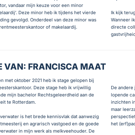
tor, vandaar mijn keuze voor een minor
aardij’. Deze minor heb ik tijdens het vierde
Ik kijk ter
eiding gevolgd. Onderdeel van deze minor was
Wanneer ik
 rentmeesterskantoor of makelaardij.
directe col
gastvrijhei
E VAN: FRANCISCA MAAT
en met oktober 2021 heb ik stage gelopen bij
sterskantoor. Deze stage heb ik vrijwillig
De andere 
de mijn bachelor Rechtsgeleerdheid aan de
lopende cas
eit te Rotterdam.
inzichten i
maar leerz
Overwater is het brede kennisvlak dat aanwezig
perspectie
rentmeesterij en agrarisch vastgoed en de goede
het (erf)p
erwater in mijn werk als melkveehouder. De