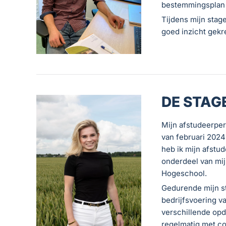
bestemmingsplan e
Tijdens mijn stag
goed inzicht gekr
DE STAGE
Mijn afstudeerpe
van februari 2024
heb ik mijn afstu
onderdeel van mi
Hogeschool.
Gedurende mijn st
bedrijfsvoering v
verschillende op
regelmatig met c