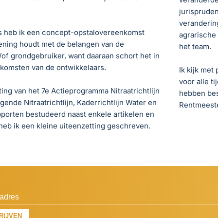
jurispruden
veranderin
 heb ik een concept-opstalovereenkomst
agrarische 
ening houdt met de belangen van de
het team.
of grondgebruiker, want daaraan schort het in
omsten van de ontwikkelaars.
Ik kijk met
voor alle t
ting van het 7e Actieprogramma Nitraatrichtlijn
hebben bes
gende Nitraatrichtlijn, Kaderrichtlijn Water en
Rentmeeste
pporten bestudeerd naast enkele artikelen en
heb ik een kleine uiteenzetting geschreven.
RIJVEN