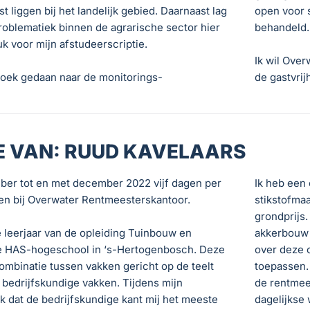
 liggen bij het landelijk gebied. Daarnaast lag
open voor s
roblematiek binnen de agrarische sector hier
behandeld.
k voor mijn afstudeerscriptie.
Ik wil Ove
zoek gedaan naar de monitorings-
de gastvrij
E VAN: RUUD KAVELAARS
ber tot en met december 2022 vijf dagen per
Ik heb een
en bij Overwater Rentmeesterskantoor.
stikstofma
grondprijs.
de leerjaar van de opleiding Tuinbouw en
akkerbouw 
 HAS-hogeschool in ‘s-Hertogenbosch. Deze
over deze 
combinatie tussen vakken gericht op de teelt
toepassen.
bedrijfskundige vakken. Tijdens mijn
de rentmee
ik dat de bedrijfskundige kant mij het meeste
dagelijkse