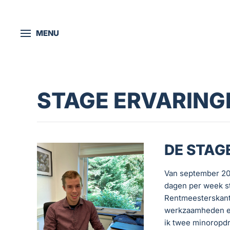
Skip to main content
MENU
STAGE ERVARING
DE STAG
Van september 20
dagen per week s
Rentmeesterskant
werkzaamheden en
ik twee minoropdr