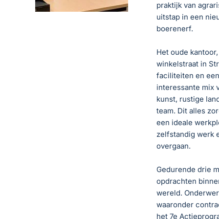
praktijk van agra
uitstap in een n
boerenerf.
Het oude kantoor,
winkelstraat in S
faciliteiten en ee
interessante mix 
kunst, rustige la
team. Dit alles z
een ideale werkpl
zelfstandig werk e
overgaan.
Gedurende drie m
opdrachten binnen
wereld. Onderwer
waaronder contra
het 7e Actieprogra