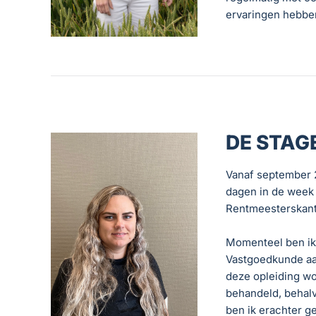
ervaringen hebben
DE STAG
Vanaf september 2
dagen in de week 
Rentmeesterskant
Momenteel ben ik 
Vastgoedkunde aa
deze opleiding wo
behandeld, behalv
ben ik erachter g