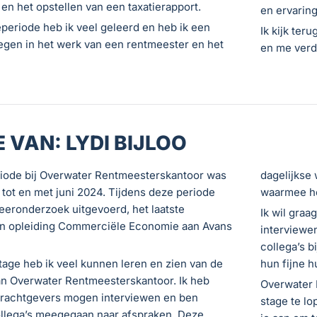
n het opstellen van een taxatierapport.
en ervaring
eperiode heb ik veel geleerd en heb ik een
Ik kijk ter
egen in het werk van een rentmeester en het
en me verd
 VAN: LYDI BIJLOO
riode bij Overwater Rentmeesterskantoor was
dagelijkse
 tot en met juni 2024. Tijdens deze periode
waarmee he
deeronderzoek uitgevoerd, het laatste
Ik wil gra
jn opleiding Commerciële Economie aan Avans
interviewen
collega’s 
age heb ik veel kunnen leren en zien van de
hun fijne h
an Overwater Rentmeesterskantoor. Ik heb
Overwater 
drachtgevers mogen interviewen en ben
stage te l
ollega’s meegegaan naar afspraken. Deze