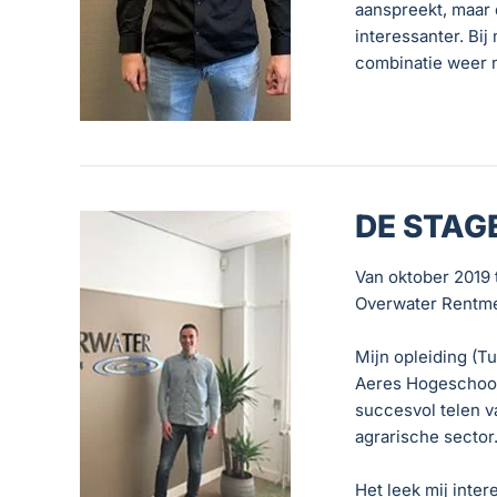
aanspreekt, maar 
interessanter. Bij
combinatie weer n
DE STAG
Van oktober 2019 t
Overwater Rentme
Mijn opleiding (
Aeres Hogeschool 
succesvol telen 
agrarische sector
Het leek mij inte