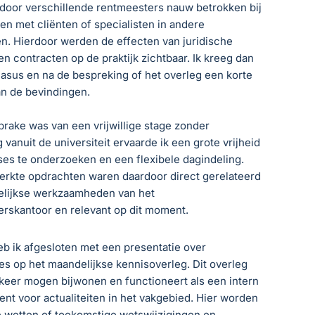
 door verschillende rentmeesters nauw betrokken bij
en met cliënten of specialisten in andere
n. Hierdoor werden de effecten van juridische
n contracten op de praktijk zichtbaar. Ik kreeg dan
casus en na de bespreking of het overleg een korte
an de bevindingen.
rake was van een vrijwillige stage zonder
 vanuit de universiteit ervaarde ik een grote vrijheid
ses te onderzoeken en een flexibele dagindeling.
werkte opdrachten waren daardoor direct gerelateerd
elijkse werkzaamheden van het
rskantoor en relevant op dit moment.
eb ik afgesloten met een presentatie over
s op het maandelijkse kennisoverleg. Dit overleg
 keer mogen bijwonen en functioneert als een intern
nt voor actualiteiten in het vakgebied. Hier worden
 wetten of toekomstige wetswijzigingen en