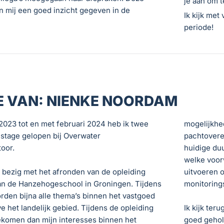
je aan om t
 mij een goed inzicht gegeven in de
Ik kijk met
periode!
E VAN: NIENKE NOORDAM
023 tot en met februari 2024 heb ik twee
mogelijkhe
stage gelopen bij Overwater
pachtovere
oor.
huidige du
welke voor
bezig met het afronden van de opleiding
uitvoeren 
n de Hanzehogeschool in Groningen. Tijdens
monitoring
rden bijna alle thema’s binnen het vastgoed
e het landelijk gebied. Tijdens de opleiding
Ik kijk ter
ekomen dan mijn interesses binnen het
goed gehol