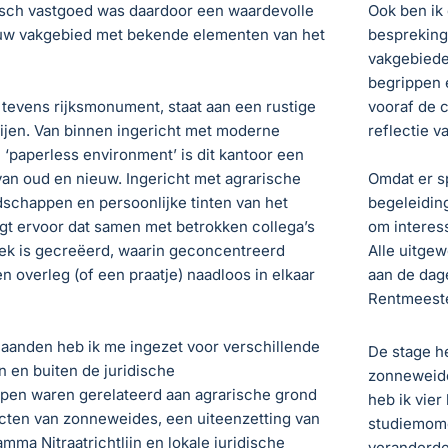
risch vastgoed was daardoor een waardevolle
Ook ben ik
ieuw vakgebied met bekende elementen van het
bespreking
vakgebiede
begrippen e
 tevens rijksmonument, staat aan een rustige
vooraf de 
trijen. Van binnen ingericht met moderne
reflectie v
n ‘paperless environment’ is dit kantoor een
van oud en nieuw. Ingericht met agrarische
Omdat er sp
ndschappen en persoonlijke tinten van het
begeleiding
orgt ervoor dat samen met betrokken collega’s
om interes
ek is gecreëerd, waarin geconcentreerd
Alle uitge
n overleg (of een praatje) naadloos in elkaar
aan de dag
Rentmeeste
aanden heb ik me ingezet voor verschillende
De stage h
 en buiten de juridische
zonneweide
pen waren gerelateerd aan agrarische grond
heb ik vier
cten van zonneweides, een uiteenzetting van
studiemome
mma Nitraatrichtlijn en lokale juridische
veranderde