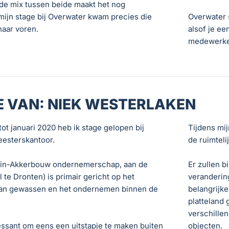
de mix tussen beide maakt het nog
 mijn stage bij Overwater kwam precies die
Overwater s
aar voren.
alsof je ee
medewerker
E VAN: NIEK WESTERLAKEN
ot januari 2020 heb ik stage gelopen bij
Tijdens mi
esterskantoor.
de ruimtel
Tuin-Akkerbouw ondernemerschap, aan de
Er zullen 
te Dronten) is primair gericht op het
veranderin
van gewassen en het ondernemen binnen de
belangrijke
.
platteland 
verschille
ressant om eens een uitstapje te maken buiten
objecten.