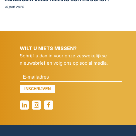
18 juni 2026
WILT U NIETS MISSEN?
Schrijf u dan in voor onze zeswekelijkse
nieuwsbrief en volg ons op social media.
INSCHRIJVEN