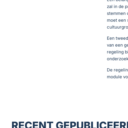
zal in de 
stemmen o
moet een s
cultuurgr
Een tweede
van een ge
regeling b
onderzoek 
De regeli
module voo
RECENT GEPUBLICEER