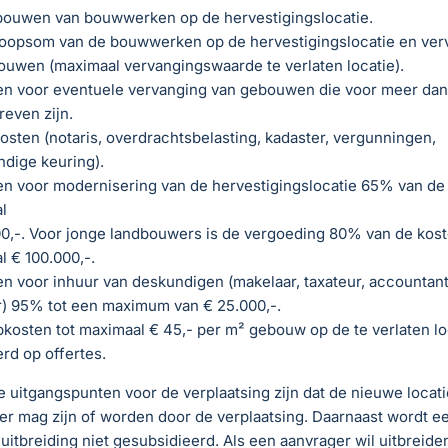
bouwen van bouwwerken op de hervestigingslocatie.
oopsom van de bouwwerken op de hervestigingslocatie en ver
ouwen (maximaal vervangingswaarde te verlaten locatie).
en voor eventuele vervanging van gebouwen die voor meer da
even zijn.
sten (notaris, overdrachtsbelasting, kadaster, vergunningen,
dige keuring).
n voor modernisering van de hervestigingslocatie 65% van de 
l
0,-. Voor jonge landbouwers is de vergoeding 80% van de kost
 € 100.000,-.
n voor inhuur van deskundigen (makelaar, taxateur, accountant
r) 95% tot een maximum van € 25.000,-.
kosten tot maximaal € 45,- per m² gebouw op de te verlaten lo
rd op offertes.
e uitgangspunten voor de verplaatsing zijn dat de nieuwe locat
er mag zijn of worden door de verplaatsing. Daarnaast wordt e
uitbreiding niet gesubsidieerd. Als een aanvrager wil uitbreide