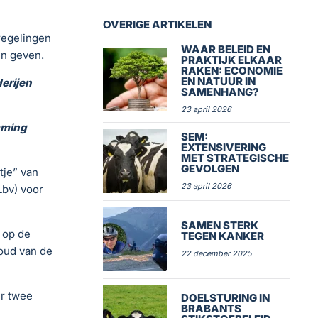
OVERIGE ARTIKELEN
regelingen
WAAR BELEID EN
en geven.
PRAKTIJK ELKAAR
RAKEN: ECONOMIE
EN NATUUR IN
erijen
SAMENHANG?
23 april 2026
aming
SEM:
EXTENSIVERING
MET STRATEGISCHE
GEVOLGEN
tje” van
23 april 2026
Lbv) voor
SAMEN STERK
n op de
TEGEN KANKER
oud van de
22 december 2025
er twee
DOELSTURING IN
BRABANTS