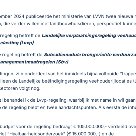
ember 2024 publiceerde het ministerie van LVVN twee nieuwe 
, die verder willen met landbouwhuisdieren, perspectief kunn
regeling betreft de
Landelijke verplaatsingsregeling veehoud
elasting (Lvvp)
.
 regeling betreft de
Subsidiemodule brongerichte verduurz
 managementmaatregelen (Sbv)
.
ingen zijn onderdeel van het inmiddels bijna voltooide “trappe
leen de Landelijke beëindigingsregeling veehouderijlocaties (
sectoren volgt nog.
ikel behandel ik de Lvvp-regeling, waarbij ik met name in wil gaa
 de regeling biedt en twee aandachtspunten. Als eerste de inh
 budget voor de regeling bedraagt € 105.000.000,- verdeeld ov
Het “Haalbaarheidsonderzoek” (€ 15.000.000,-) en de