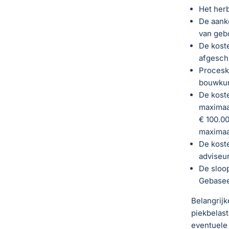
Het her
De aank
van geb
De kost
afgeschr
Procesko
bouwkun
De koste
maximaa
€ 100.00
maximaal
De koste
adviseu
De sloop
Gebasee
Belangrijk
piekbelast
eventuele 