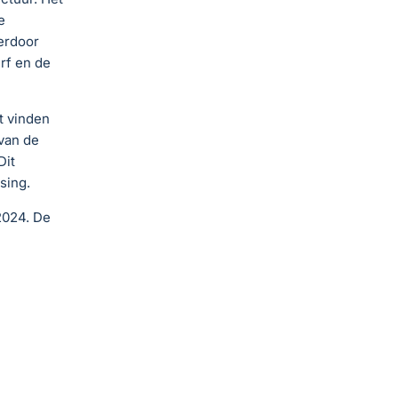
e
erdoor
rf en de
t vinden
van de
Dit
sing.
2024. De