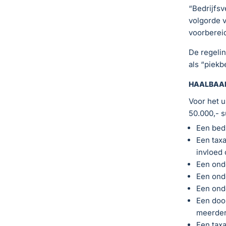
“Bedrijfsv
volgorde v
voorbereid
De regeli
als “piekb
HAALBAA
Voor het 
50.000,- s
Een bedr
Een taxa
invloed 
Een onde
Een onde
Een onde
Een doo
meerder
Een taxa