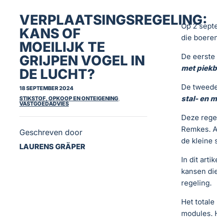
VERPLAATSINGSREGELING:
Op 2 sept
KANS OF
die boeren
MOEILIJK TE
De eerste 
GRIJPEN VOGEL IN
met piekb
DE LUCHT?
De tweede
18 SEPTEMBER 2024
stal- en
STIKSTOF, OPKOOP EN ONTEIGENING
,
VASTGOEDADVIES
Deze regel
Remkes. Al
Geschreven door
de kleine 
LAURENS GRÄPER
In dit art
kansen die
regeling.
Het totale
modules. 