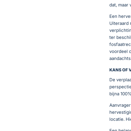
dat, maar 
Een herves
Uiteraard 
verplichti
ter beschi
fosfaatrec
voordeel o
aandachts
KANS OF V
De verplaa
perspectie
bijna 100
Aanvrager
hervestigi
locatie. H
Een belang