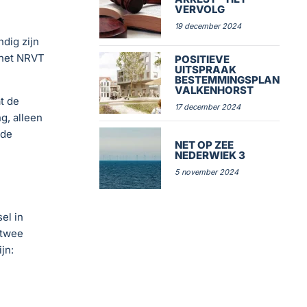
VERVOLG
19 december 2024
dig zijn
j het NRVT
POSITIEVE
UITSPRAAK
BESTEMMINGSPLAN
VALKENHORST
t de
17 december 2024
g, alleen
 de
NET OP ZEE
NEDERWIEK 3
5 november 2024
el in
 twee
jn: