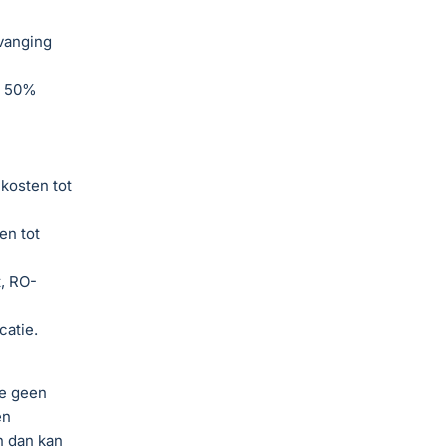
vanging
n 50%
kosten tot
en tot
, RO-
catie.
ie geen
en
n dan kan