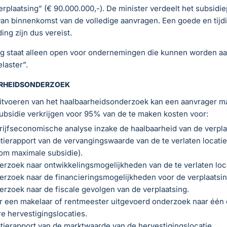
erplaatsing” (€ 90.000.000,-). De minister verdeelt het subsidi
an binnenkomst van de volledige aanvragen. Een goede en tijd
ing zijn dus vereist.
ng staat alleen open voor ondernemingen die kunnen worden a
elaster”.
RHEIDSONDERZOEK
uitvoeren van het haalbaarheidsonderzoek kan een aanvrager m
ubsidie verkrijgen voor 95% van de te maken kosten voor:
ijfseconomische analyse inzake de haalbaarheid van de verpla
tierapport van de vervangingswaarde van de te verlaten locatie
om maximale subsidie).
rzoek naar ontwikkelingsmogelijkheden van de te verlaten loca
rzoek naar de financieringsmogelijkheden voor de verplaatsin
rzoek naar de fiscale gevolgen van de verplaatsing.
r een makelaar of rentmeester uitgevoerd onderzoek naar één 
e hervestigingslocaties.
tierapport van de marktwaarde van de hervestigingslocatie.