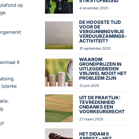
STIKSTOFBELEID
eplafond op
4 november 2025
ige
DE HOOGSTE TIJD
VOOR DE
VERGUNNINGVRIJE
angemerkt
VERDUURZAMINGS-
ACTIVITEIT?
10 september 2025
WAAROM
aximaal €
GRONDPRIJZEN IN
UITLEGGEBIEDEN
VRIJWEL NOOIT HET
PROBLEEM ZIJN
atsing.
 (sterke
12 juni 2025
UIT DE PRAKTIJK:
tie.
TEVREDENHEID
ONDANKS EEN
g.
VOORKEURSRECHT
27 maart 2025
of
HET DIDAM II
ARREST – HET