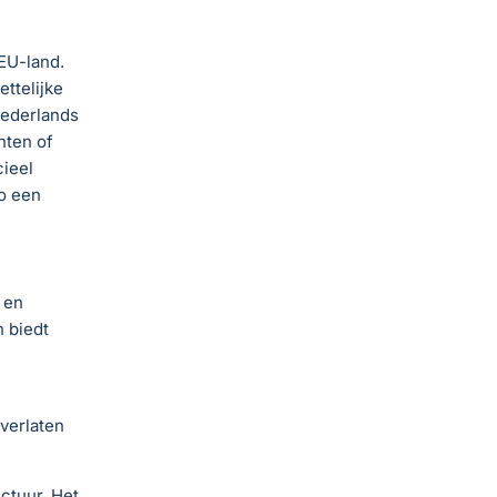
EU-land.
ttelijke
Nederlands
hten of
cieel
o een
 en
 biedt
verlaten
ctuur. Het