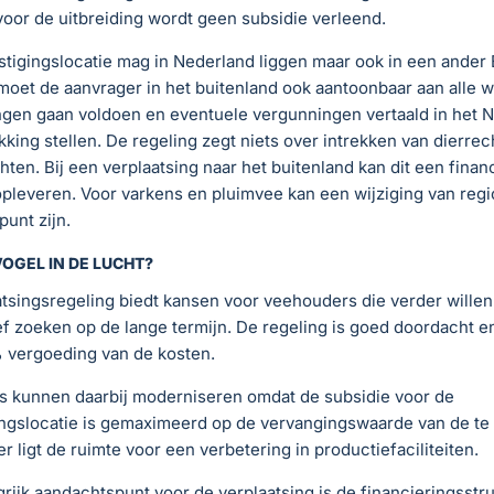
voor de uitbreiding wordt geen subsidie verleend.
tigingslocatie mag in Nederland liggen maar ook in een ander 
moet de aanvrager in het buitenland ook aantoonbaar aan alle we
ngen gaan voldoen en eventuele vergunningen vertaald in het 
kking stellen. De regeling zegt niets over intrekken van dierrec
hten. Bij een verplaatsing naar het buitenland kan dit een finan
pleveren. Voor varkens en pluimvee kan een wijziging van regi
punt zijn.
OGEL IN DE LUCHT?
tsingsregeling biedt kansen voor veehouders die verder willen
f zoeken op de lange termijn. De regeling is goed doordacht en
% vergoeding van de kosten.
s kunnen daarbij moderniseren omdat de subsidie voor de
ngslocatie is gemaximeerd op de vervangingswaarde van de te 
ier ligt de ruimte voor een verbetering in productiefaciliteiten.
rijk aandachtspunt voor de verplaatsing is de financieringsstru