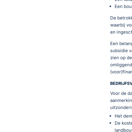
Een bou
De betrokk
waarbij vo
en ingesch
Een belang
subsidie v
zien op de
omliggende
(voor)fina
BEDRIJFS
Voor de da
aanmerking
uitzonderi
Het dem
De kost
landbou