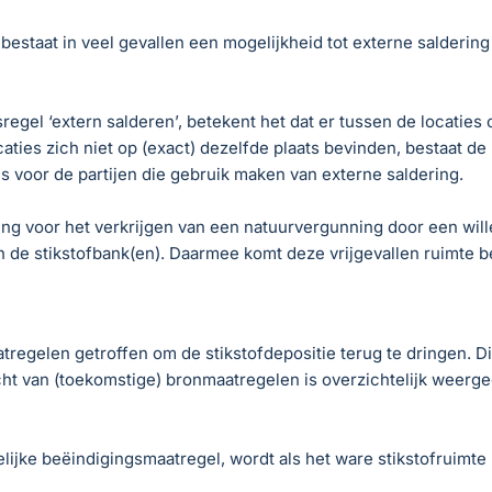
kt, bestaat in veel gevallen een mogelijkheid tot externe salderi
sregel ‘extern salderen’, betekent het dat er tussen de locaties
ties zich niet op (exact) dezelfde plaats bevinden, bestaat de
is voor de partijen die gebruik maken van externe saldering.
ring voor het verkrijgen van een natuurvergunning door een wil
 in de stikstofbank(en). Daarmee komt deze vrijgevallen ruimte
atregelen getroffen om de stikstofdepositie terug te dringen. Di
icht van (toekomstige) bronmaatregelen is overzichtelijk weerg
ke beëindigingsmaatregel, wordt als het ware stikstofruimte ‘v