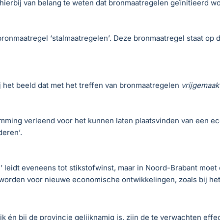
ierbij van belang te weten dat bronmaatregelen geïnitieerd wor
ronmaatregel ‘stalmaatregelen’. Deze bronmaatregel staat op de l
mij het beeld dat met het treffen van bronmaatregelen
vrijgemaak
emming verleend voor het kunnen laten plaatsvinden van een eco
deren’.
leidt eveneens tot stikstofwinst, maar in Noord-Brabant moet 
t worden voor nieuwe economische ontwikkelingen, zoals bij het
 én bij de provincie gelijknamig is, zijn de te verwachten effect