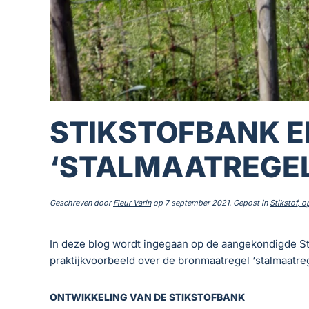
STIKSTOFBANK E
‘STALMAATREGE
Geschreven door
Fleur Varin
op
7 september 2021
. Gepost in
Stikstof, 
In deze blog wordt ingegaan op de aangekondigde S
praktijkvoorbeeld over de bronmaatregel ‘stalmaatre
ONTWIKKELING VAN DE STIKSTOFBANK