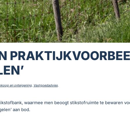
N PRAKTIJKVOORBE
LEN’
opkoop en onteigening
,
Vastgoedadvies
.
tikstofbank, waarmee men beoogt stikstofruimte te bewaren vo
gelen’ aan bod.