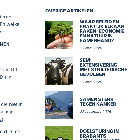
OVERIGE ARTIKELEN
ierna:
WAAR BELEID EN
 En welke
PRAKTIJK ELKAAR
RAKEN: ECONOMIE
der…
EN NATUUR IN
SAMENHANG?
IJEN
23 april 2026
SEM:
EXTENSIVERING
MET STRATEGISCHE
men. Dit
GEVOLGEN
it in
23 april 2026
SAMEN STERK
TEGEN KANKER
ie niet in
e mijn
22 december 2025
?
).
DOELSTURING IN
.d. 9 mei
BRABANTS