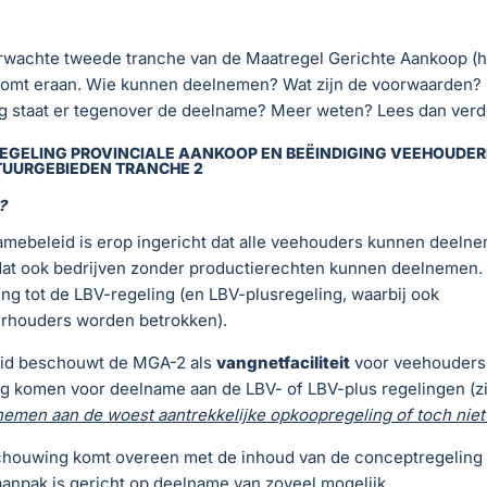
rwachte tweede tranche van de Maatregel Gerichte Aankoop (h
komt eraan. Wie kunnen deelnemen? Wat zijn de voorwaarden?
g staat er tegenover de deelname? Meer weten? Lees dan ver
REGELING PROVINCIALE AANKOOP EN BEËINDIGING VEEHOUDER
TUURGEBIEDEN TRANCHE 2
?
mebeleid is erop ingericht dat alle veehouders kunnen deelne
dat ook bedrijven zonder productierechten kunnen deelnemen. D
ing tot de LBV-regeling (en LBV-plusregeling, waarbij ook
erhouders worden betrokken).
id beschouwt de MGA-2 als
vangnetfaciliteit
voor veehouders d
g komen voor deelname aan de LBV- of LBV-plus regelingen (zi
emen aan de woest aantrekkelijke opkoopregeling of toch niet
houwing komt overeen met de inhoud van de conceptregeling d
anpak is gericht op deelname van zoveel mogelijk