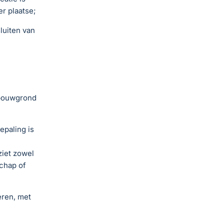
r plaatse;
luiten van
dbouwgrond
epaling is
ziet zowel
chap of
eren, met