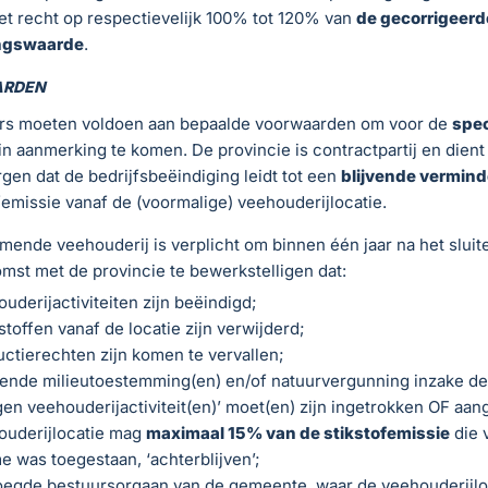
et recht op respectievelijk 100% tot 120% van
de gecorrigeerd
ngswaarde
.
RDEN
s moeten voldoen aan bepaalde voorwaarden om voor de
spec
in aanmerking te komen. De provincie is contractpartij en dient
gen dat de bedrijfsbeëindiging leidt tot een
blijvende vermind
femissie vanaf de (voormalige) veehouderijlocatie.
ende veehouderij is verplicht om binnen één jaar na het sluit
st met de provincie te bewerkstelligen dat:
uderijactiviteiten zijn beëindigd;
toffen vanaf de locatie zijn verwijderd;
ctierechten zijn komen te vervallen;
rende milieutoestemming(en) en/of natuurvergunning inzake de 
en veehouderijactiviteit(en)’ moet(en) zijn ingetrokken OF aan
ouderijlocatie mag
maximaal 15% van de stikstofemissie
die 
 was toegestaan, ‘achterblijven’;
oegde bestuursorgaan van de gemeente, waar de veehouderijloc