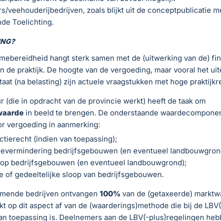
/veehouderijbedrijven, zoals blijkt uit de conceptpublicatie m
de Toelichting.
ING?
mebereidheid hangt sterk samen met de (uitwerking van de) fin
n de praktijk. De hoogte van de vergoeding, maar vooral het uit
taat (na belasting) zijn actuele vraagstukken met hoge praktijkr
r (die in opdracht van de provincie werkt) heeft de taak om
waarde
in beeld te brengen. De onderstaande waardecompone
r vergoeding in aanmerking:
tierecht (indien van toepassing);
evermindering bedrijfsgebouwen (en eventueel landbouwgron
op bedrijfsgebouwen (en eventueel landbouwgrond);
 of gedeeltelijke sloop van bedrijfsgebouwen.
mende bedrijven ontvangen
100%
van de (getaxeerde) marktw
t op dit aspect af van de (waarderings)methode die bij de LBV(
van toepassing is. Deelnemers aan de LBV(-plus)regelingen he