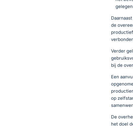
gelegen,
Daarnaast 
de overeen
productief
verbonden,
Verder gel
gebruiksv
bij de ove
Een aanvul
opgenomen
productier
op zelfst
samenwer
De overhei
het doel d