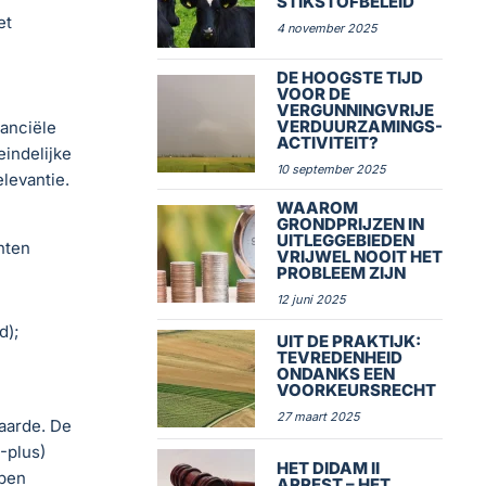
STIKSTOFBELEID
et
4 november 2025
DE HOOGSTE TIJD
VOOR DE
VERGUNNINGVRIJE
VERDUURZAMINGS-
anciële
ACTIVITEIT?
eindelijke
10 september 2025
elevantie.
WAAROM
GRONDPRIJZEN IN
UITLEGGEBIEDEN
nten
VRIJWEL NOOIT HET
PROBLEEM ZIJN
12 juni 2025
d);
UIT DE PRAKTIJK:
TEVREDENHEID
ONDANKS EEN
VOORKEURSRECHT
27 maart 2025
aarde. De
-plus)
HET DIDAM II
bben
ARREST – HET