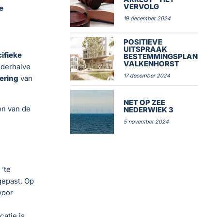
VERVOLG
e
19 december 2024
POSITIEVE
UITSPRAAK
ifieke
BESTEMMINGSPLAN
VALKENHORST
 derhalve
17 december 2024
ering
van
NET OP ZEE
en van de
NEDERWIEK 3
5 november 2024
’te
gepast. Op
voor
atie is