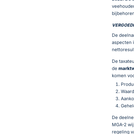
veehouders
bijbehoren
VERGOED
De deelna
aspecten i
nettoresul
De taxateu
de
markt
komen voo
Produc
Waard
Aanko
Gehele
De deelne
MGA-2 wijk
regeling 