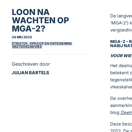
LOON NA
De langve
WACHTEN OP
‘MGA-2’) 
MGA-2?
vergoedin
24 MEI 2023
MGA-2 – 
STIKSTOF, OPKOOP EN ONTEIGENING
,
NABIJ NA
VASTGOEDADVIES
VOOR WIE
Geschreven door
Het deelna
JULIAN BARTELS
betekent 
tegenstell
vleeskalv
De overhe
aanmerkin
blog
Deeln
Deze besc
2022. De a