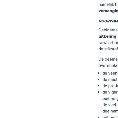
namelijk h
vervangi
VOORWAA
Deelnemer
uitkering
te waarbor
de stiksto
De deelnem
overeenkom
de veeho
de mests
de produ
de vige
beëindig
de veeh
deelname
het bev