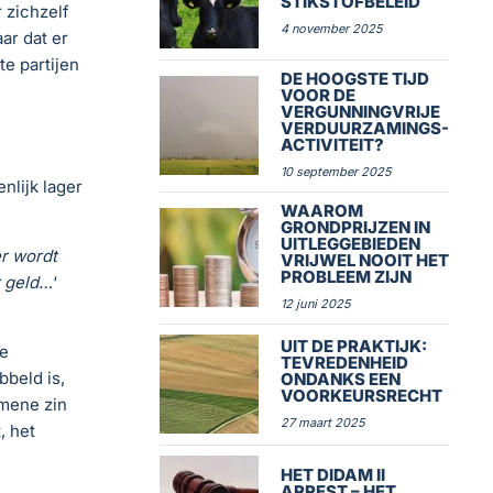
STIKSTOFBELEID
 zichzelf
4 november 2025
ar dat er
e partijen
DE HOOGSTE TIJD
VOOR DE
VERGUNNINGVRIJE
VERDUURZAMINGS-
ACTIVITEIT?
10 september 2025
nlijk lager
WAAROM
GRONDPRIJZEN IN
UITLEGGEBIEDEN
er wordt
VRIJWEL NOOIT HET
PROBLEEM ZIJN
r geld…
‘
12 juni 2025
UIT DE PRAKTIJK:
e
TEVREDENHEID
bbeld is,
ONDANKS EEN
VOORKEURSRECHT
emene zin
27 maart 2025
, het
HET DIDAM II
ARREST – HET