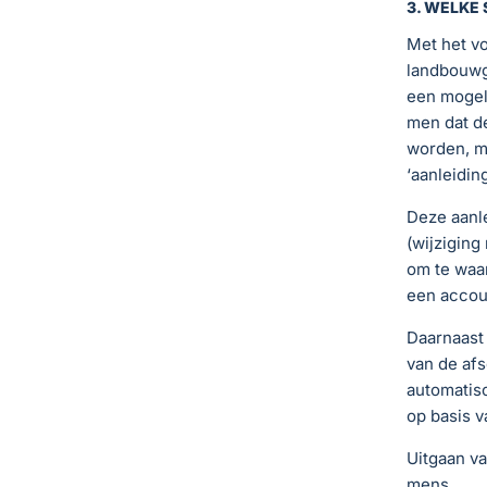
3. WELKE 
Met het vo
landbouwgr
een mogeli
men dat de
worden, ma
‘aanleiding
Deze aanle
(wijziging
om te waar
een accou
Daarnaast 
van de afs
automatisc
op basis 
Uitgaan v
mens…