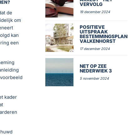
REN?
VERVOLG
dat de
19 december 2024
idelijk om
POSITIEVE
deneert
UITSPRAAK
volgd kan
BESTEMMINGSPLAN
VALKENHORST
ering een
17 december 2024
rneming
NET OP ZEE
anleiding
NEDERWIEK 3
jvoorbeeld
5 november 2024
et kader
at
aarderen
schuwd