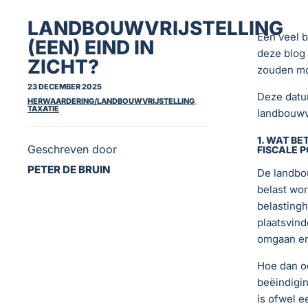
LANDBOUWVRIJSTELLING
Een veel b
(EEN) EIND IN
deze blog 
ZICHT?
zouden moe
23 DECEMBER 2025
Deze datu
HERWAARDERING/LANDBOUWVRIJSTELLING
,
TAXATIE
landbouwvr
1. WAT B
Geschreven door
FISCALE P
PETER DE BRUIN
De landbou
belast wor
belastingh
plaatsvind
omgaan en
Hoe dan oo
beëindigin
is ofwel 