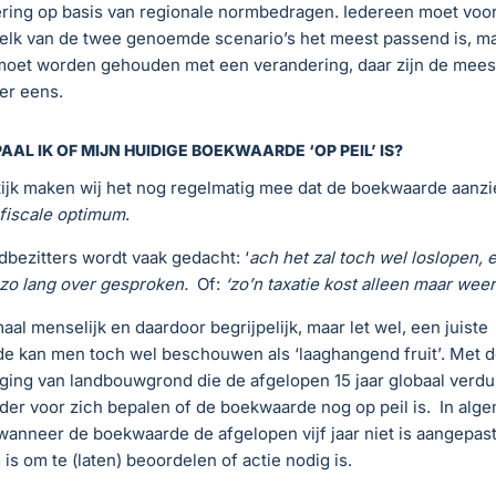
ring op basis van regionale normbedragen. Iedereen moet voor
elk van de twee genoemde scenario’s het meest passend is, ma
moet worden gehouden met een verandering, daar zijn de meest
er eens.
PAAL IK OF MIJN HUIDIGE BOEKWAARDE ‘OP PEIL’ IS?
tijk maken wij het nog regelmatig mee dat de boekwaarde aanzie
fiscale optimum
.
bezitters wordt vaak gedacht: ‘
ach het zal toch wel loslopen, 
zo lang over gesproken.
Of:
‘zo’n taxatie kost alleen maar wee
emaal menselijk en daardoor begrijpelijk, maar let wel, een juiste
e kan men toch wel beschouwen als ‘laaghangend fruit’. Met d
ging van landbouwgrond die de afgelopen 15 jaar globaal verdu
der voor zich bepalen of de boekwaarde nog op peil is. In alg
 wanneer de boekwaarde de afgelopen vijf jaar niet is aangepast
 is om te (laten) beoordelen of actie nodig is.