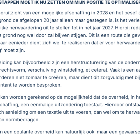
STAPPEN MOET IK NU ZETTEN OM MIJN POSITIE TE OPTIMALISE
oruitzicht van een mogelijke afschaffing in 2028 en het besef 
ond de afgelopen 20 jaar alleen maar gestegen is, is het verle
jke herwaardering uit te stellen tot in het jaar 2027. Hierbij re
 grond nog wel door zal blijven stijgen. Dit is een route die ge
ar eenieder dient zich wel te realiseren dat er voor herwaard
’ moet zijn.
iding kan bijvoorbeeld zijn een herstructurering van de onde
 rechtsvorm, verschuiving winstdeling, et cetera). Vaak is een a
deren niet zomaar te creëren, maar dient dit zorgvuldig met bi
ntant te worden besproken.
kan worden gerekend op de mogelijkheid dat de overheid, in h
chaffing, een eenmalige uitzondering toestaat. Hierdoor ontsta
h aanleiding om een taxatie uit te voeren, dan wel om te herw
van normbedragen.
an een coulante overheid kan natuurlijk ook, maar een gewaar