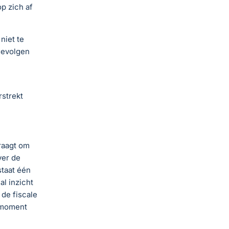
p zich af
niet te
 gevolgen
strekt
vraagt om
ver de
taat één
al inzicht
de fiscale
r moment