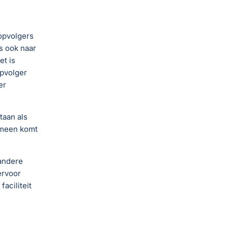
 opvolgers
ms ook naar
t is
opvolger
er
taan als
emeen komt
andere
ervoor
aciliteit