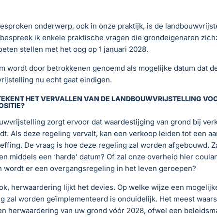
esproken onderwerp, ook in onze praktijk, is de landbouwvrijste
bespreek ik enkele praktische vragen die grondeigenaren zich
ten stellen met het oog op 1 januari 2028.
m wordt door betrokkenen genoemd als mogelijke datum dat d
ijstelling nu echt gaat eindigen.
ETEKENT HET VERVALLEN VAN DE LANDBOUWVRIJSTELLING VOO
OSITIE?
wvrijstelling zorgt ervoor dat waardestijging van grond bij ver
dt. Als deze regeling vervalt, kan een verkoop leiden tot een aa
effing. De vraag is hoe deze regeling zal worden afgebouwd. Za
en middels een ‘harde’ datum? Of zal onze overheid hier coula
 wordt er een overgangsregeling in het leven geroepen?
k, herwaardering lijkt het devies. Op welke wijze een mogelijk
g zal worden geïmplementeerd is onduidelijk. Het meest waarsc
een herwaardering van uw grond vóór 2028, ofwel een beleidsm