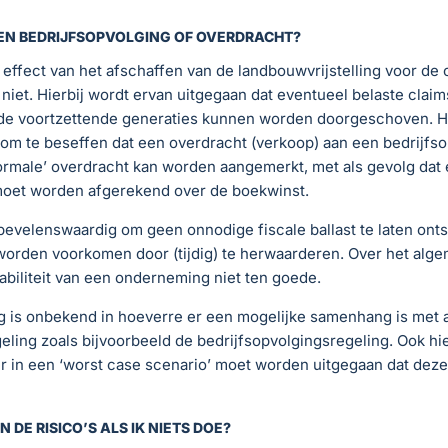
TEN BEDRIJFSOPVOLGING OF OVERDRACHT?
 effect van het afschaffen van de landbouwvrijstelling voor de
) niet. Hierbij wordt ervan uitgegaan dat eventueel belaste clai
de voortzettende generaties kunnen worden doorgeschoven. He
 om te beseffen dat een overdracht (verkoop) aan een bedrijfs
ormale’ overdracht kan worden aangemerkt, met als gevolg dat 
moet worden afgerekend over de boekwinst.
bevelenswaardig om geen onnodige fiscale ballast te laten onts
worden voorkomen door (tijdig) te herwaarderen. Over het alg
tabiliteit van een onderneming niet ten goede.
g is onbekend in hoeverre er een mogelijke samenhang is met 
geling zoals bijvoorbeeld de bedrijfsopvolgingsregeling. Ook hi
er in een ‘worst case scenario’ moet worden uitgegaan dat deze f
N DE RISICO’S ALS IK NIETS DOE?