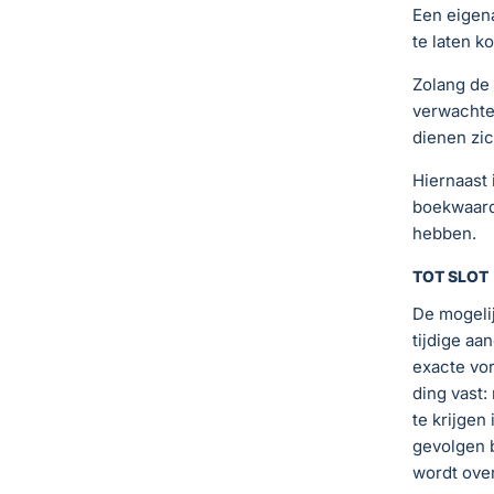
Een eigena
te laten k
Zolang de 
verwachten
dienen zi
Hiernaast 
boekwaard
hebben.
TOT SLOT
De mogelij
tijdige a
exacte vo
ding vast:
te krijgen
gevolgen b
wordt over