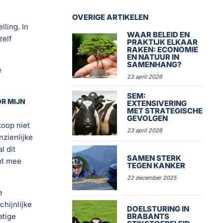
OVERIGE ARTIKELEN
lling. In
WAAR BELEID EN
zelf
PRAKTIJK ELKAAR
RAKEN: ECONOMIE
EN NATUUR IN
SAMENHANG?
e
23 april 2026
SEM:
R MIJN
EXTENSIVERING
MET STRATEGISCHE
GEVOLGEN
koop niet
23 april 2026
nzienlijke
l dit
SAMEN STERK
nt mee
TEGEN KANKER
22 december 2025
e
hijnlijke
DOELSTURING IN
atige
BRABANTS