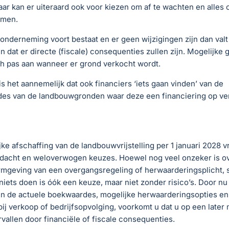
ar kan er uiteraard ook voor kiezen om af te wachten en alles o
omen.
onderneming voort bestaat en er geen wijzigingen zijn dan valt 
 dat er directe (fiscale) consequenties zullen zijn. Mogelijke
ch pas aan wanneer er grond verkocht wordt.
is het aannemelijk dat ook financiers ‘iets gaan vinden’ van de
es van de landbouwgronden waar deze een financiering op ver
ke afschaffing van de landbouwvrijstelling per 1 januari 2028 
andacht en weloverwogen keuzes. Hoewel nog veel onzeker is o
rmgeving van een overgangsregeling of herwaarderingsplicht, s
 niets doen is óók een keuze, maar niet zonder risico’s. Door nu 
 in de actuele boekwaardes, mogelijke herwaarderingsopties en 
ij verkoop of bedrijfsopvolging, voorkomt u dat u op een late
vallen door financiële of fiscale consequenties.