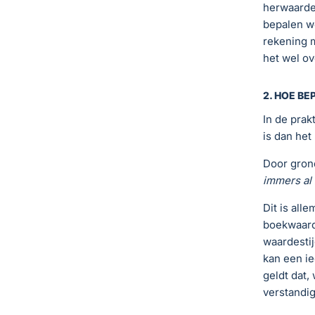
herwaarde
bepalen w
rekening 
het wel ov
2. HOE BE
In de prak
is dan het
Door grond
immers al 
Dit is all
boekwaard
waardestij
kan een ie
geldt dat,
verstandig