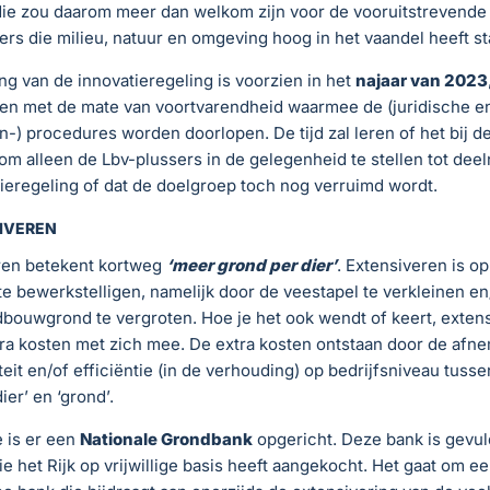
die zou daarom meer dan welkom zijn voor de vooruitstrevende
s die milieu, natuur en omgeving hoog in het vaandel heeft st
ng van de innovatieregeling is voorzien in het
najaar van 2023
en met de mate van voortvarendheid waarmee de (juridische e
n-) procedures worden doorlopen. De tijd zal leren of het bij d
t om alleen de Lbv-plussers in de gelegenheid te stellen tot de
ieregeling of dat de doelgroep toch nog verruimd wordt.
SIVEREN
ren betekent kortweg
‘meer grond per dier’
. Extensiveren is o
e bewerkstelligen, namelijk door de veestapel te verkleinen en
dbouwgrond te vergroten. Hoe je het ook wendt of keert, exten
tra kosten met zich mee. De extra kosten ontstaan door de af
teit en/of efficiëntie (in de verhouding) op bedrijfsniveau tusse
ier’ en ‘grond’.
 is er een
Nationale Grondbank
opgericht. Deze bank is gevul
e het Rijk op vrijwillige basis heeft aangekocht. Het gaat om e