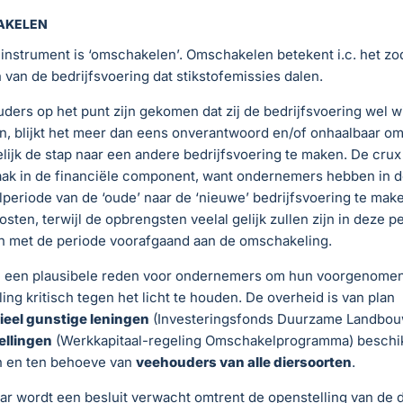
AKELEN
instrument is ‘omschakelen’. Omschakelen betekent i.c. het zo
van de bedrijfsvoering dat stikstofemissies dalen.
ders op het punt zijn gekomen dat zij de bedrijfsvoering wel wi
n, blijkt het meer dan eens onverantwoord en/of onhaalbaar o
ijk de stap naar een andere bedrijfsvoering te maken. De crux
aak in de financiële component, want ondernemers hebben in d
eriode van de ‘oude’ naar de ‘nieuwe’ bedrijfsvoering te mak
osten, terwijl de opbrengsten veelal gelijk zullen zijn in deze p
n met de periode voorafgaand aan de omschakeling.
 me een plausibele reden voor ondernemers om hun voorgenome
ng kritisch tegen het licht te houden. De overheid is van plan
ieel gunstige leningen
(Investeringsfonds Duurzame Landbouw
ellingen
(Werkkapitaal-regeling Omschakelprogramma) beschik
an en ten behoeve van
veehouders van alle diersoorten
.
jaar wordt een besluit verwacht omtrent de openstelling van de d