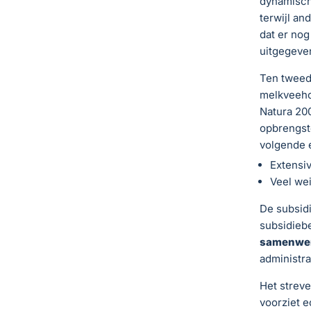
dynamische
terwijl an
dat er no
uitgegeven
Ten tweed
melkveehou
Natura 200
opbrengst
volgende 
Extensiv
Veel wei
De subsidi
subsidieb
samenwer
administra
Het streve
voorziet e