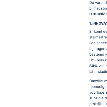
De verand
bij het st
is
subsidi
1. INNOVA
Er komt e
stalmaatre
Logischerw
bijdragen 
bestemd 
Lbv-plus 
80%
van h
later stad
Omwille v
(benodigde
voorlopers
subsidie d
praktijk k