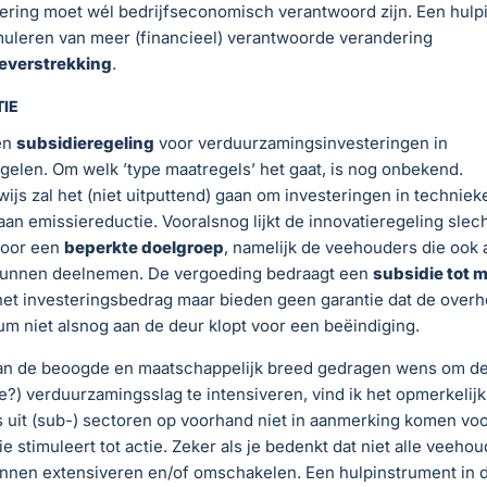
ering moet wél bedrijfseconomisch verantwoord zijn. Een hulp
imuleren van meer (financieel) verantwoorde verandering
everstrekking
.
TIE
en
subsidieregeling
voor verduurzamingsinvesteringen in
gelen. Om welk ’type maatregels’ het gaat, is nog onbekend.
ijs zal het (niet uitputtend) gaan om investeringen in techniek
aan emissiereductie. Vooralsnog lijkt de innovatieregeling slec
voor een
beperkte doelgroep
, namelijk de veehouders die ook 
kunnen deelnemen. De vergoeding bedraagt een
subsidie tot 
et investeringsbedrag maar bieden geen garantie dat de overh
ium niet alsnog aan de deur klopt voor een beëindiging.
an de beoogde en maatschappelijk breed gedragen wens om d
?) verduurzamingsslag te intensiveren, vind ik het opmerkelijk
 uit (sub-) sectoren op voorhand niet in aanmerking komen vo
ie stimuleert tot actie. Zeker als je bedenkt dat niet alle veehou
unnen extensiveren en/of omschakelen. Een hulpinstrument in 