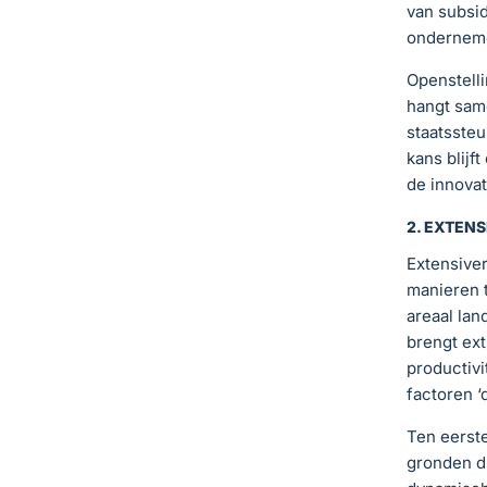
van subsi
ondernemer
Openstelli
hangt sam
staatssteu
kans blijf
de innovat
2. EXTEN
Extensive
manieren t
areaal lan
brengt ex
productivi
factoren ‘d
Ten eerste
gronden di