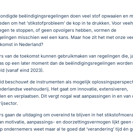
ondigde beëindigingsregelingen doen veel stof opwaaien en 
eden om het ‘stikstofprobleem’ de kop in te drukken. Voor vee
egen te stoppen, of geen opvolgers hebben, vormen de
elingen misschien wel een kans. Maar hoe zit het met onze v
ekomst in Nederland?
s van de toekomst kunnen gebruikmaken van regelingen die, 
as op een later moment dan de beëindigingsregelingen worden
d (vanaf eind 2023).
id beschouwt de instrumenten als mogelijk oplossingsperspect
derlandse veehouderij. Het gaat om innovatie, extensiveren,
n en verplaatsen. Dit vergt nogal wat aanpassingen in en van 
jsector.
 gaan de uitdaging om overeind te blijven in het stikstofmoeras
n motivatie, aanpassings- en doorzettingsvermogen lijkt geen 
 ondernemers weet maar al te goed dat ‘verandering’ tijd én ge