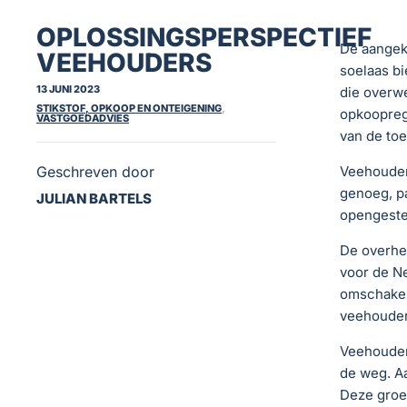
OPLOSSINGSPERSPECTIEF
De aangek
VEEHOUDERS
soelaas bi
13 JUNI 2023
die overw
STIKSTOF, OPKOOP EN ONTEIGENING
,
opkoopreg
VASTGOEDADVIES
van de to
Geschreven door
Veehouder
genoeg, p
JULIAN BARTELS
opengestel
De overhe
voor de Ne
omschakele
veehouderi
Veehouders
de weg. Aa
Deze groep