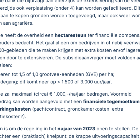
 bank die bijdraagt aan enerzijds de extensivering van de vee
derzijds ook verplaatsing (onder 4) kan worden gefaciliteerd. Dit
g aan te kopen gronden worden toegevoegd, maar ook weer wo
 aan agrariërs.
e heeft de overheid een
hectaresteun
ter financiële compensa
ders bedacht. Het gaat alleen om bedrijven in of nabij veenw
0-gebieden die te maken krijgen met extra kosten en/of lager
en door te extensiveren. De subsidieaanvrager moet voldoen a
eisen:
eren tot 1,5 of 1,0 grootvee-eenheden (GVE) per ha;
degang; dit komt neer op > 1.500 of 3.000 uur/jaar.
e zal maximaal (circa) € 1.000,-/ha/jaar bedragen. Voormeld
edrag kan worden aangevuld met een
financiele tegemoetkomi
kingskosten
(pachtcontract, grondkamerkosten, extra
tiekosten?).
n is om de regeling in het
najaar van 2023
open te stellen. De
chter een (praktisch) knelpunt: de krappe uitvoeringscapaciteit 