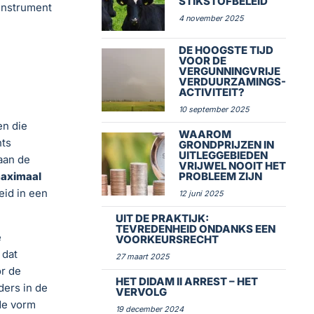
STIKSTOFBELEID
instrument
4 november 2025
DE HOOGSTE TIJD
VOOR DE
VERGUNNINGVRIJE
VERDUURZAMINGS-
ACTIVITEIT?
10 september 2025
en die
WAAROM
hts
GRONDPRIJZEN IN
UITLEGGEBIEDEN
aan de
VRIJWEL NOOIT HET
maximaal
PROBLEEM ZIJN
eid in een
12 juni 2025
UIT DE PRAKTIJK:
TEVREDENHEID ONDANKS EEN
e
VOORKEURSRECHT
 dat
27 maart 2025
or de
HET DIDAM II ARREST – HET
ders in de
VERVOLG
de vorm
19 december 2024