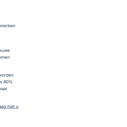
e merken
ieuwe
lemen
 worden
ns 80%
naar
aag met u