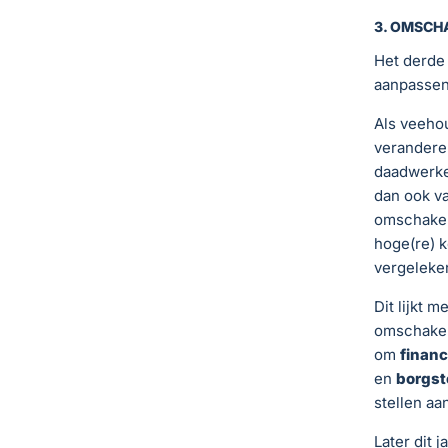
3. OMSCH
Het derde 
aanpassen 
Als veehou
verandere
daadwerkel
dan ook v
omschakelp
hoge(re) k
vergeleke
Dit lijkt
omschakeli
om
financ
en
borgst
stellen a
Later dit 