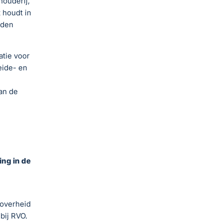
houderij,
 houdt in
rden
tie voor
eide- en
e
an de
ng in de
 overheid
bij RVO.