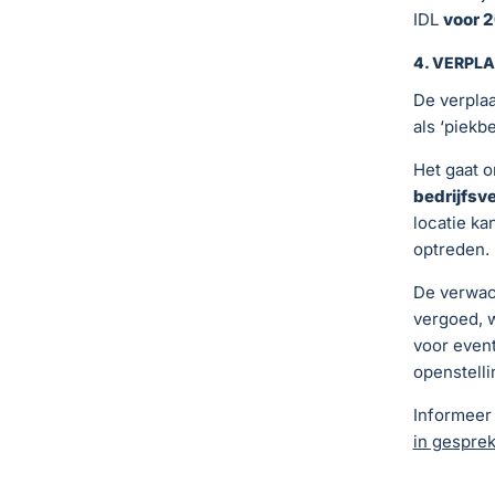
IDL
voor 2
4. VERPL
De verplaa
als ‘piekbe
Het gaat 
bedrijfsv
locatie ka
optreden.
De verwac
vergoed, 
voor event
openstelli
Informeer 
in gespre