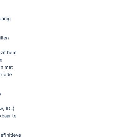
danig
llen
m
 zit hem
e
en met
eriode
n
; IDL)
baar te
efinitieve