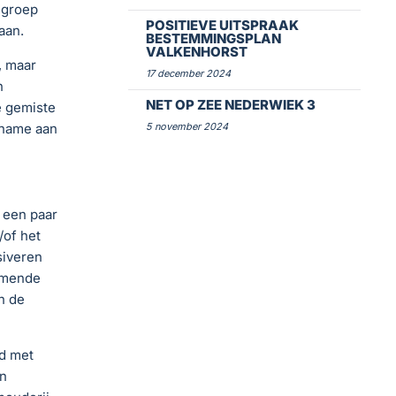
 groep
POSITIEVE UITSPRAAK
aan.
BESTEMMINGSPLAN
VALKENHORST
, maar
17 december 2024
n
NET OP ZEE NEDERWIEK 3
e gemiste
elname aan
5 november 2024
p een paar
/of het
siveren
nemende
n de
d met
en