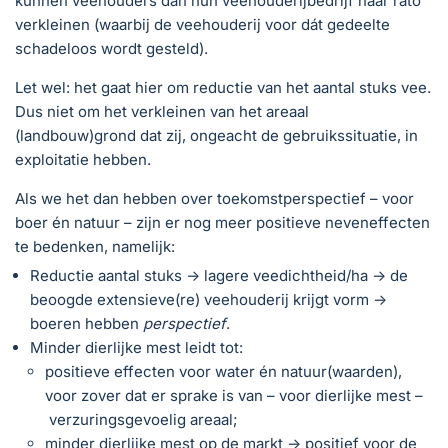
kunnen veehouders dan hun veehouderijbedrijf naar rato
verkleinen (waarbij de veehouderij voor dát gedeelte
schadeloos wordt gesteld).
Let wel: het gaat hier om reductie van het aantal stuks vee.
Dus niet om het verkleinen van het areaal
(landbouw)grond dat zij, ongeacht de gebruikssituatie, in
exploitatie hebben.
Als we het dan hebben over toekomstperspectief – voor
boer én natuur – zijn er nog meer positieve neveneffecten
te bedenken, namelijk:
Reductie aantal stuks -> lagere veedichtheid/ha -> de
beoogde extensieve(re) veehouderij krijgt vorm ->
boeren hebben
perspectief
.
Minder dierlijke mest leidt tot:
positieve effecten voor water én natuur(waarden),
voor zover dat er sprake is van – voor dierlijke mest –
verzuringsgevoelig areaal;
minder dierlijke mest op de markt -> positief voor de