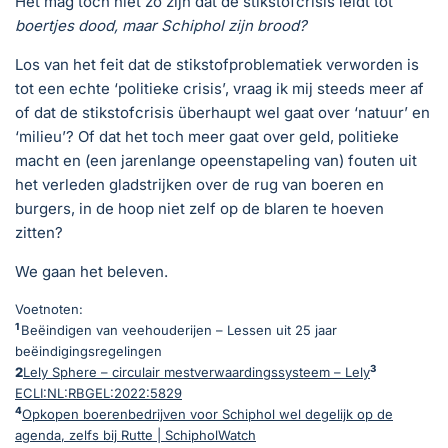
Het mag toch niet zo zijn dat de stikstofcrisis leidt tot
boertjes dood, maar Schiphol zijn brood?
Los van het feit dat de stikstofproblematiek verworden is
tot een echte ‘politieke crisis’, vraag ik mij steeds meer af
of dat de stikstofcrisis überhaupt wel gaat over ‘natuur’ en
‘milieu’? Of dat het toch meer gaat over geld, politieke
macht en (een jarenlange opeenstapeling van) fouten uit
het verleden gladstrijken over de rug van boeren en
burgers, in de hoop niet zelf op de blaren te hoeven
zitten?
We gaan het beleven.
Voetnoten:
1
Beëindigen van veehouderijen – Lessen uit 25 jaar
beëindigingsregelingen
3
2
Lely Sphere – circulair mestverwaardingssysteem – Lely
ECLI:NL:RBGEL:2022:5829
4
Opkopen boerenbedrijven voor Schiphol wel degelijk op de
agenda, zelfs bij Rutte | SchipholWatch