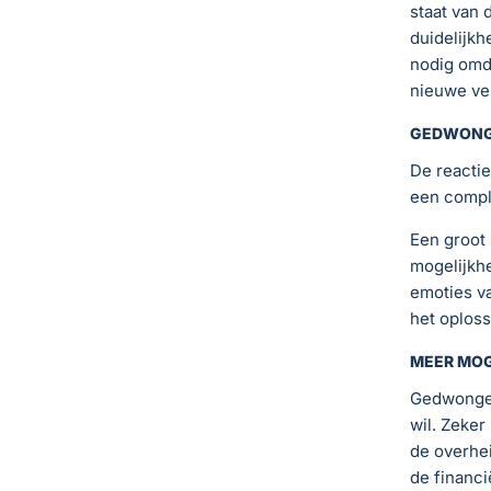
staat van 
duidelijkh
nodig omd
nieuwe ve
GEDWONGE
De reactie
een compl
Een groot
mogelijkhe
emoties va
het oploss
MEER MOG
Gedwongen 
wil. Zeker
de overhe
de financi