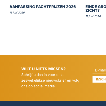
AANPASSING PACHTPRIJZEN 2026
EINDE GRO
ZICHT?
18 juni 2026
18 juni 2026
WILT U NIETS MISSEN?
Schrijf u dan in voor onze
INSCH
zeswekelijkse nieuwsbrief en volg
ons op social media.