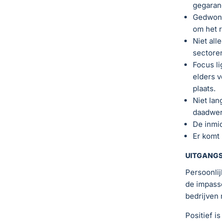
gegarand
Gedwong
om het r
Niet all
sectore
Focus li
elders v
plaats.
Niet lan
daadwerk
De inmid
Er komt 
UITGANGSP
Persoonli
de impasse
bedrijven 
Positief i