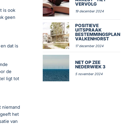
VERVOLG
 is ook
19 december 2024
ok geen
POSITIEVE
UITSPRAAK
BESTEMMINGSPLAN
VALKENHORST
en dat is
17 december 2024
NET OP ZEE
emde
NEDERWIEK 3
oor de
5 november 2024
l ligt tot
at niemand
geeft het
atie van