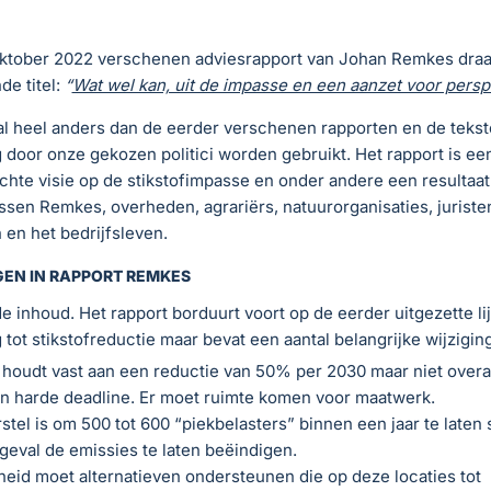
oktober 2022 verschenen adviesrapport van Johan Remkes draa
de titel:
“
Wat wel kan, uit de impasse en een aanzet voor persp
 al heel anders dan de eerder verschenen rapporten en de tekst
 door onze gekozen politici worden gebruikt. Het rapport is ee
hte visie op de stikstofimpasse en onder andere een resultaat
ssen Remkes, overheden, agrariërs, natuurorganisaties, juriste
en het bedrijfsleven.
GEN IN RAPPORT REMKES
e inhoud. Het rapport borduurt voort op de eerder uitgezette l
 tot stikstofreductie maar bevat een aantal belangrijke wijzigin
oudt vast aan een reductie van 50% per 2030 maar niet overal 
n harde deadline. Er moet ruimte komen voor maatwerk.
stel is om 500 tot 600 “piekbelasters” binnen een jaar te laten
 geval de emissies te laten beëindigen.
eid moet alternatieven ondersteunen die op deze locaties tot