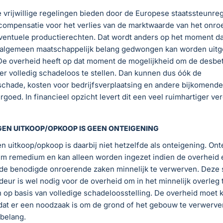
 vrijwillige regelingen bieden door de Europese staatssteunreg
compensatie voor het verlies van de marktwaarde van het onro
entuele productierechten. Dat wordt anders op het moment dat
 algemeen maatschappelijk belang gedwongen kan worden uitg
 De overheid heeft op dat moment de mogelijkheid om de desbe
r volledig schadeloos te stellen. Dan kunnen dus óók de
chade, kosten voor bedrijfsverplaatsing en andere bijkomend
goed. In financieel opzicht levert dit een veel ruimhartiger ve
N UITKOOP/OPKOOP IS GEEN ONTEIGENING
uitkoop/opkoop is daarbij niet hetzelfde als onteigening. Ont
m remedium en kan alleen worden ingezet indien de overheid er
 de benodigde onroerende zaken minnelijk te verwerven. Deze 
deur is wel nodig voor de overheid om in het minnelijk overleg
 op basis van volledige schadeloosstelling. De overheid moet
dat er een noodzaak is om de grond of het gebouw te verwerve
belang.