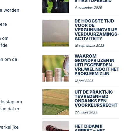
STIKSTOFBELEID
4 november 2025
ie worden
DE HOOGSTE TIJD
dere
VOOR DE
VERGUNNINGVRIJE
VERDUURZAMINGS-
n om
ACTIVITEIT?
lfde
10 september 2025
WAAROM
aan om de
GRONDPRIJZEN IN
UITLEGGEBIEDEN
VRIJWEL NOOIT HET
PROBLEEM ZIJN
12 juni 2025
UIT DE PRAKTIJK:
TEVREDENHEID
ONDANKS EEN
de stap om
VOORKEURSRECHT
dan dat er
27 maart 2025
HET DIDAM II
erkelijke
ARREST – HET