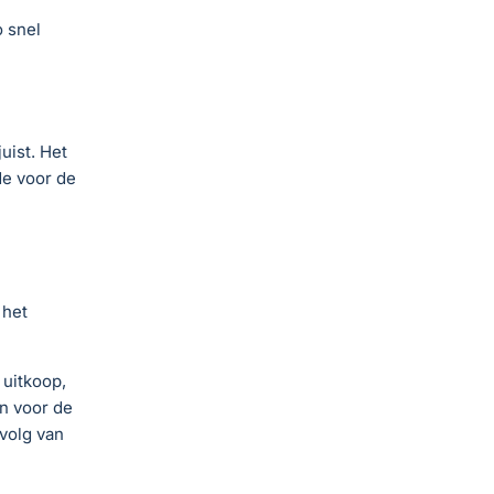
o snel
uist. Het
de voor de
 het
 uitkoop,
n voor de
volg van