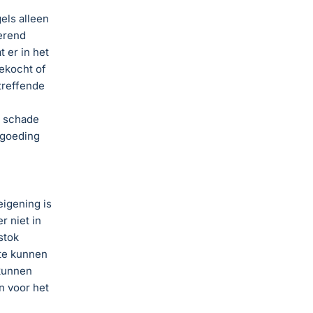
els alleen
erend
 er in het
ekocht of
treffende
e schade
rgoeding
eigening is
 niet in
stok
 te kunnen
 kunnen
n voor het