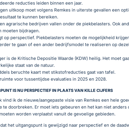
eerde reducties leiden binnen een jaar.
en uitkoop moet volgens Remkes in uiterste gevallen een opt
esultaat te kunnen bereiken.
een agrarische bedrijven vallen onder de piekbelasters. Ook an
n moeten bijdragen.
gt op perspectief. Piekbelasters moeten de mogelijkheid krijge
erder te gaan of een ander bedrijfsmodel te realiseren op deze
ger is de Kritische Depositie Waarde (KDW) heilig. Het moet g
elijke staat van de natuur.
dels beruchte kaart met stikstofreducties gaat van tafel.
ruimte voor tussentijdse evaluaties in 2025 en 2028.
UNT IS NU PERSPECTIEF IN PLAATS VAN KILLE CIJFERS
jk vind ik de nieuwe/aangepaste visie van Remkes een hele goe
 te doorbreken. Er moet iets gebeuren en het kan niet anders 
moeten worden verplaatst vanuit de gevoelige gebieden.
s dat het uitgangspunt is gewijzigd naar perspectief en de daadw