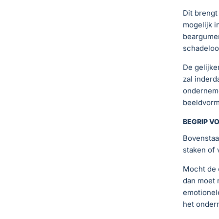
Dit brengt
mogelijk i
beargumen
schadeloos
De gelijke
zal inderd
onderneme
beeldvormi
BEGRIP V
Bovenstaan
staken of 
Mocht de o
dan moet n
emotionel
het ondern