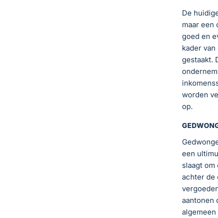
De huidige
maar een 
goed en ev
kader van
gestaakt.
onderneme
inkomenss
worden ver
op.
GEDWONGE
Gedwongen 
een ultimu
slaagt om
achter de 
vergoeden
aantonen 
algemeen 