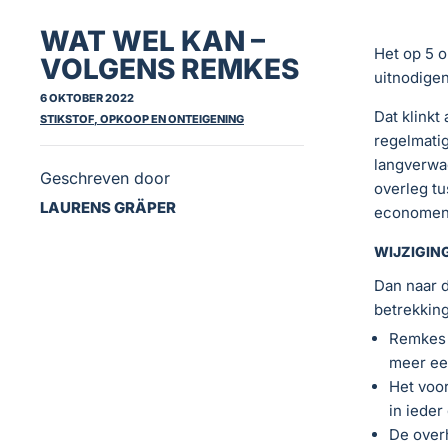
WAT WEL KAN –
Het op 5 
VOLGENS REMKES
uitnodigen
6 OKTOBER 2022
Dat klinkt
STIKSTOF, OPKOOP EN ONTEIGENING
regelmatig
langverwac
Geschreven door
overleg tu
LAURENS GRÄPER
economen 
WIJZIGIN
Dan naar d
betrekking
Remkes h
meer ee
Het voor
in ieder
De overh