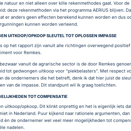
de natuur en niet alleen over kille rekenmethodes gaat. Voor de
eid: deze rekenmethoden via het programma AERIUS blijven. Dat
at er anders geen effecten berekend kunnen worden en dus o
rgunningen kunnen worden verleend.
N UITKOOP/OPKOOP SLEUTEL TOT OPLOSSEN IMPASSE
s op het rapport zijn vanuit alle richtingen overwegend positief 
iment voor Remkes.
 bezwaar vanuit de agrarische sector is de door Remkes geno
id tot gedwongen uitkoop voor “piekbelasters”. Met respect v
n de ondernemers die het betreft, denk ik dat hier juist de sleute
en van de impasse. Dit standpunt wil ik graag toelichten.
ELIJKHEDEN TOT COMPENSATIE
uitkoop/opkoop. Dit klinkt onprettig en het is eigenlijk iets d
 niet in Nederland. Puur kijkend naar rationele argumenten, dan 
id én de ondernemer wel veel meer mogelijkheden tot compens
ële nadelen.