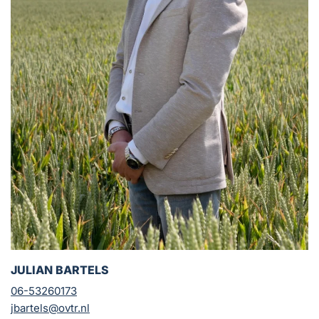
JULIAN BARTELS
06-53260173
jbartels@ovtr.nl