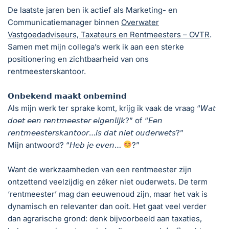
De laatste jaren ben ik actief als Marketing- en
Communicatiemanager binnen
Overwater
Vastgoedadviseurs, Taxateurs en Rentmeesters – OVTR
.
Samen met mijn collega’s werk ik aan een sterke
positionering en zichtbaarheid van ons
rentmeesterskantoor.
𝗢𝗻𝗯𝗲𝗸𝗲𝗻𝗱 𝗺𝗮𝗮𝗸𝘁 𝗼𝗻𝗯𝗲𝗺𝗶𝗻𝗱
Als mijn werk ter sprake komt, krijg ik vaak de vraag “𝘞𝘢𝘵
𝘥𝘰𝘦𝘵 𝘦𝘦𝘯 𝘳𝘦𝘯𝘵𝘮𝘦𝘦𝘴𝘵𝘦𝘳 𝘦𝘪𝘨𝘦𝘯𝘭𝘪𝘫𝘬?” of “𝘌𝘦𝘯
𝘳𝘦𝘯𝘵𝘮𝘦𝘦𝘴𝘵𝘦𝘳𝘴𝘬𝘢𝘯𝘵𝘰𝘰𝘳…𝘪𝘴 𝘥𝘢𝘵 𝘯𝘪𝘦𝘵 𝘰𝘶𝘥𝘦𝘳𝘸𝘦𝘵𝘴?”
Mijn antwoord? “𝘏𝘦𝘣 𝘫𝘦 𝘦𝘷𝘦𝘯…
?”
Want de werkzaamheden van een rentmeester zijn
ontzettend veelzijdig en zéker niet ouderwets. De term
‘rentmeester’ mag dan eeuwenoud zijn, maar het vak is
dynamisch en relevanter dan ooit. Het gaat veel verder
dan agrarische grond: denk bijvoorbeeld aan taxaties,