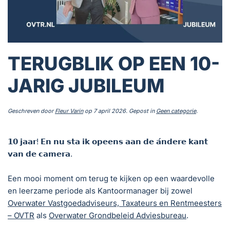
TERUGBLIK OP EEN 10-
JARIG JUBILEUM
Geschreven door
Fleur Varin
op
7 april 2026
. Gepost in
Geen categorie
.
𝟭𝟬 𝗷𝗮𝗮𝗿! 𝗘𝗻 𝗻𝘂 𝘀𝘁𝗮 𝗶𝗸 𝗼𝗽𝗲𝗲𝗻𝘀 𝗮𝗮𝗻 𝗱𝗲 𝗮́𝗻𝗱𝗲𝗿𝗲 𝗸𝗮𝗻𝘁
𝘃𝗮𝗻 𝗱𝗲 𝗰𝗮𝗺𝗲𝗿𝗮.
Een mooi moment om terug te kijken op een waardevolle
en leerzame periode als Kantoormanager bij zowel
Overwater Vastgoedadviseurs, Taxateurs en Rentmeesters
– OVTR
als
Overwater Grondbeleid Adviesbureau
.