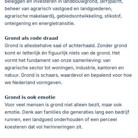
beleggen en investeren in landbouwgrond, (erf)pacht,
beheer van agrarisch vastgoed en landgoederen,
agrarische makelaardij, gebiedsontwikkeling, stikstof,
onteigening en energietransitie.
𝗚𝗿𝗼𝗻𝗱 𝗮𝗹𝘀 𝗿𝗼𝗱𝗲 𝗱𝗿𝗮𝗮𝗱
Grond is allesbehalve saai of achterhaald. Zonder grond
komt er letterlijk én figuurlijk niets van de grond. Het
vormt het fundament van onze samenleving: van
agrarische sector tot woningen, industrie, kantoren en
natuur. Grond is schaars, waardevol en bepalend voor hoe
we Nederland vormgeven.
𝗚𝗿𝗼𝗻𝗱 𝗶𝘀 𝗼𝗼𝗸 𝗲𝗺𝗼𝘁𝗶𝗲
Voor veel mensen is grond niet alleen bezit, maar ook
emotie. Denk aan families die generaties lang een bedrijf
runnen, een landgoed onderhouden of een perceel
koesteren dat vol herinneringen zit.