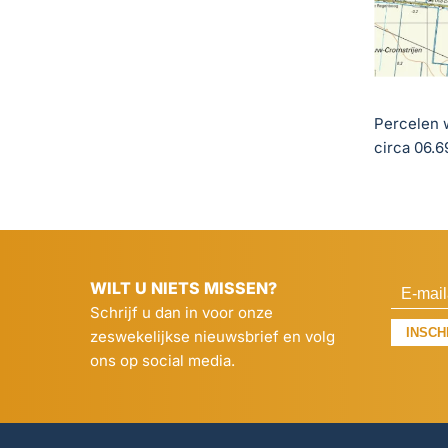
Percelen w
circa 06.6
WILT U NIETS MISSEN?
Schrijf u dan in voor onze
INSCH
zeswekelijkse nieuwsbrief en volg
ons op social media.