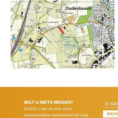
WILT U NIETS MISSEN?
Schrijf u dan in voor onze
INSCH
zeswekelijkse nieuwsbrief en volg