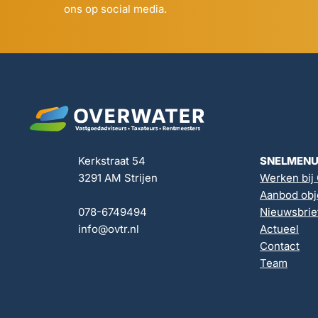
ons op social media.
Kerkstraat 54
SNELMEN
3291 AM Strijen
Werken bij
Aanbod obj
078-6749494
Nieuwsbrie
info@ovtr.nl
Actueel
Contact
Team